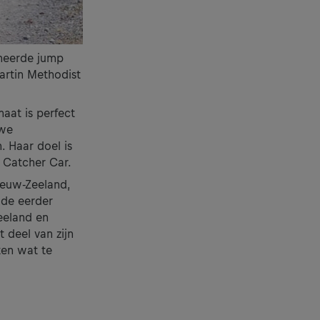
oneerde jump
artin Methodist
aat is perfect
 we
. Haar doel is
e Catcher Car.
ieuw-Zeeland,
lde eerder
eeland en
 deel van zijn
ten wat te