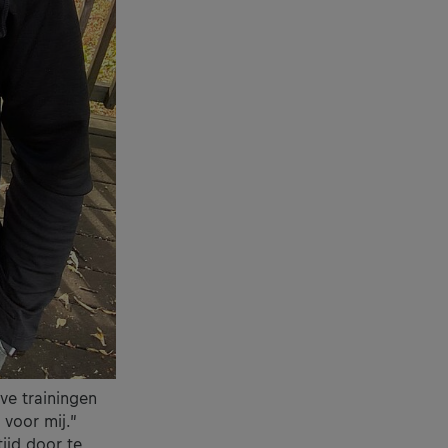
eve trainingen
 voor mij.”
ijd door te