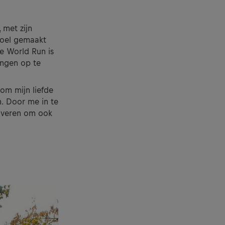
 met zijn
 doel gemaakt
e World Run is
ingen op te
 om mijn liefde
n. Door me in te
tiveren om ook