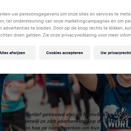
rken uw persoonsgegevens om onze sites en services te mete
en, ter ondersteuning van onze marketingcampagnes en om per
 advertenties te bieden. Door op de knop rechts te klikken, ku
echten doen gelden. Zie onze privacyverklaring voor meer infor
Alles afwijzen
Cookies accepteren
Uw privacyrech
an zijn een sportief getrouwd stel uit Nashville. De kome
 meekijken terwijl ze zich voorbereiden op de Wings for L
r laten ze zien hoe ze samenwerken om hun verschillende