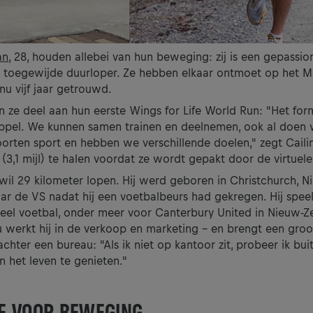
an
, 28, houden allebei van hun beweging: zij is een gepassi
en toegewijde duurloper. Ze hebben elkaar ontmoet op het M
 nu vijf jaar getrouwd.
ze deel aan hun eerste Wings for Life World Run: "Het form
oppel. We kunnen samen trainen en deelnemen, ook al doen
oorten sport en hebben we verschillende doelen," zegt Cailin
(3,1 mijl) te halen voordat ze wordt gepakt door de virtuel
il 29 kilometer lopen. Hij werd geboren in Christchurch, N
ar de VS nadat hij een voetbalbeurs had gekregen. Hij spee
neel voetbal, onder meer voor Canterbury United in Nieuw-Z
u werkt hij in de verkoop en marketing - en brengt een groot
hter een bureau: "Als ik niet op kantoor zit, probeer ik bui
 het leven te genieten."
DE VOOR BEWEGING