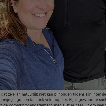
dat ze Rian natuurlijk niet kan bijhouden tijdens zijn intensi
in mijn jeugd een fanatiek veldloopster. Hij is gewoon te snel
t de community engagement specialist er naar uit om veel t