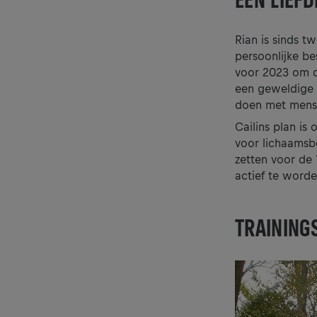
Rian is sinds t
persoonlijke be
voor 2023 om de
een geweldige k
doen met mense
Cailins plan is
voor lichaamsbe
zetten voor de
actief te worde
TRAINING