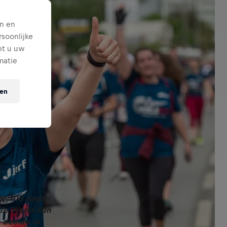
n en
soonlijke
nt u uw
matie
ten
nde 100 dagen
ife World Run
 doelen te