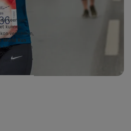
ende keer dat
et kunnen.
kon verschillen,
fe World Run
n hoe ze samen
100 dagen.
n het bereiken,"