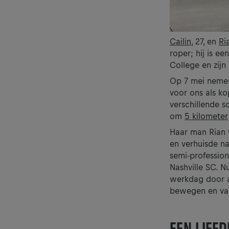
Cailin
, 27, en
Ri
roper; hij is e
College en zijn
Op 7 mei nemen 
voor ons als k
verschillende s
om
5 kilometer
Haar man Rian w
en verhuisde na
semi-professio
Nashville SC. N
werkdag door ac
bewegen en van
EEN LIEF