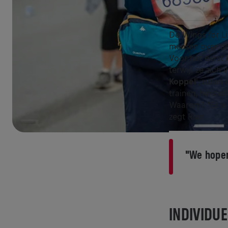
De Wings for Li
mensen over de
Voor het eerst 
terwijl ze zich 
Koppel
', zullen
trainen, herste
Waarom? "Er is 
zegt Rian.
"We hopen
INDIVIDU