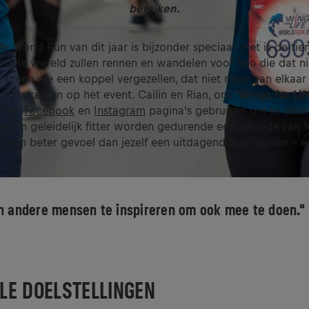
bereiken.
fe World Run van dit jaar is bijzonder speciaal: Het is de ti
 hele wereld zullen rennen en wandelen voor hen die dat ni
kunnen we een koppel vergezellen, dat niet meer van elkaar 
voorbereiden op het event. Cailin en Rian, ons '
Wings for Li
 onze
Facebook
en
Instagram
pagina's gebruiken om te dele
llen en geleidelijk fitter worden gedurende een periode van 
geen beter gevoel dan jezelf een uitdagend doel stellen - e
 andere mensen te inspireren om ook mee te doen."
ELE DOELSTELLINGEN