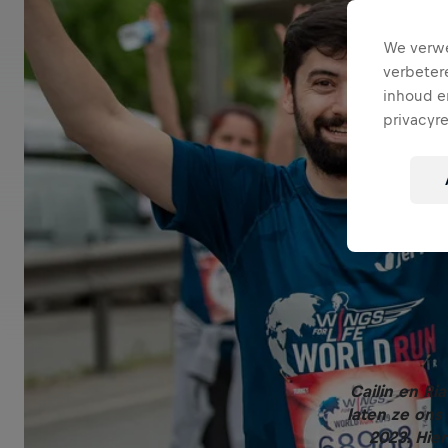
We verwe
verbeter
inhoud en
privacyr
Cailin en Ri
laten ze ons
2023. Hie