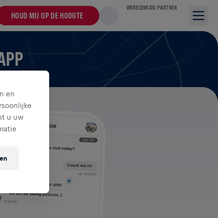
WERELDWIJDE PARTNER
HOUD MIJ OP DE HOOGTE
 APP
n en
soonlijke
nt u uw
matie
ten