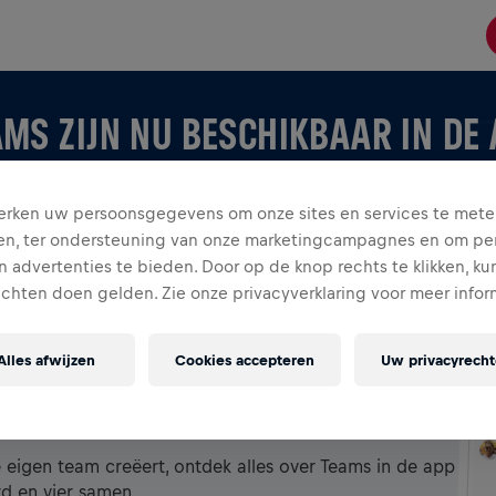
MS ZIJN NU BESCHIKBAAR IN DE
rken uw persoonsgegevens om onze sites en services te mete
en, ter ondersteuning van onze marketingcampagnes en om per
 advertenties te bieden. Door op de knop rechts te klikken, ku
echten doen gelden. Zie onze privacyverklaring voor meer infor
Alles afwijzen
Cookies accepteren
Uw privacyrech
 APP
je eigen team creëert, ontdek alles over Teams in de app
rd en vier samen.