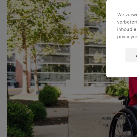
We verwe
verbeter
inhoud en
privacyr
Justin (links) is sin
Prof. Dr. Jan Schwab 
Onderzoekers