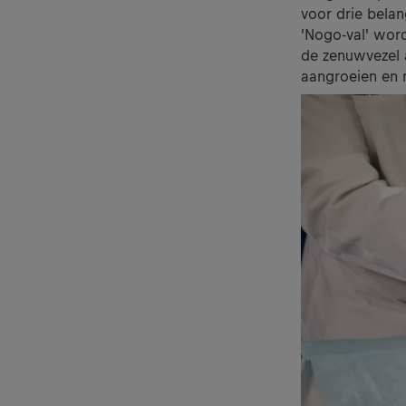
voor drie bela
'Nogo-val' word
de zenuwvezel a
aangroeien en 