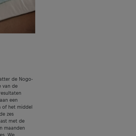
atter de Nogo-
e van de
resultaten
 aan een
 of het middel
 de zes
last met de
pen maanden
ies. We