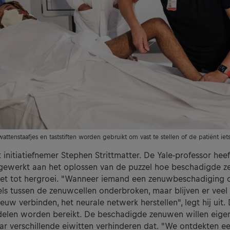
attenstaafjes en taststiften worden gebruikt om vast te stellen of de patiënt iet
gt initiatiefnemer Stephen Strittmatter. De Yale-professor he
gewerkt aan het oplossen van de puzzel hoe beschadigde 
t tot hergroei. "Wanneer iemand een zenuwbeschadiging o
s tussen de zenuwcellen onderbroken, maar blijven er veel 
uw verbinden, het neurale netwerk herstellen", legt hij uit. 
ddelen worden bereikt. De beschadigde zenuwen willen eigen
ar verschillende eiwitten verhinderen dat. "We ontdekten e