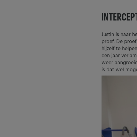
INTERCEP
Justin is naar
proef. De proe
hijzelf te help
een jaar verla
weer aangroeie
is dat wel moge