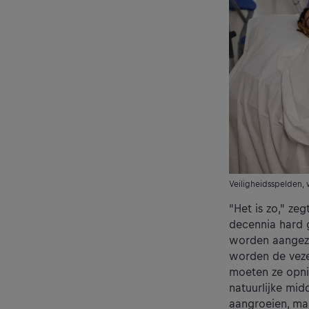
Veiligheidsspelden, w
"Het is zo," ze
decennia hard 
worden aangeze
worden de vezel
moeten ze opnie
natuurlijke mi
aangroeien, ma