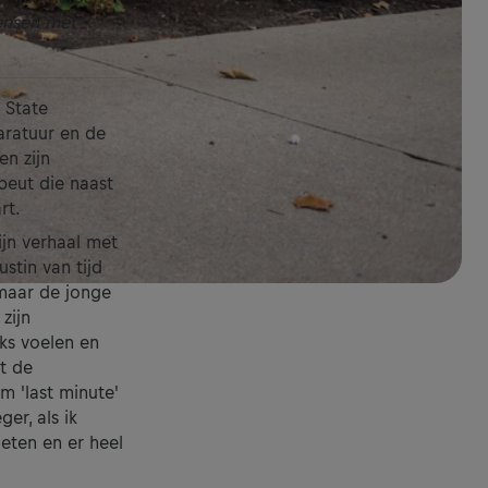
ensen met
 State
aratuur en de
en zijn
peut die naast
rt.
ijn verhaal met
stin van tijd
 maar de jonge
zijn
jks voelen en
t de
m 'last minute'
er, als ik
eten en er heel