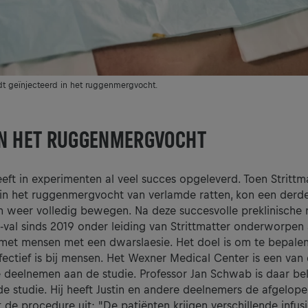
t geïnjecteerd in het ruggenmergvocht.
 IN HET RUGGENMERGVOCHT
ft in experimenten al veel succes opgeleverd. Toen Strittm
e in het ruggenmergvocht van verlamde ratten, kon een derd
 weer volledig bewegen. Na deze succesvolle preklinische 
val sinds 2019 onder leiding van Strittmatter onderworpen
 met mensen met een dwarslaesie. Het doel is om te bepalen
ffectief is bij mensen. Het Wexner Medical Center is een van
e deelnemen aan de studie. Professor Jan Schwab is daar be
de studie. Hij heeft Justin en andere deelnemers de afgelo
 de procedure uit: "De patiënten krijgen verschillende infus