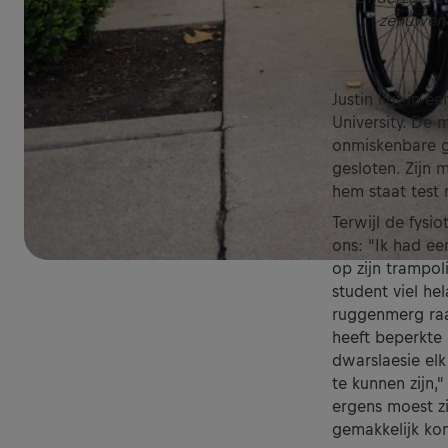
zenuwen 
Justin ligt in 
University. De 
onmiskenbare ge
gesloten. Zijn 
hem staat test 
Terwijl de fysi
ons: "Ik had een
op zijn trampol
student viel he
ruggenmerg raak
heeft beperkte
dwarslaesie elk
te kunnen zijn,"
ergens moest zi
gemakkelijk ko