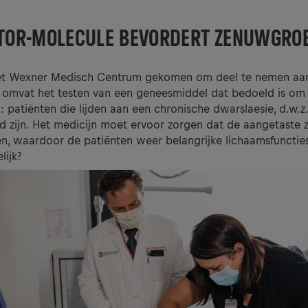
TOR-MOLECULE BEVORDERT ZENUWGROE
 het Wexner Medisch Centrum gekomen om deel te nemen aan
f omvat het testen van een geneesmiddel dat bedoeld is om
en: patiënten die lijden aan een chronische dwarslaesie, d.w.z
md zijn. Het medicijn moet ervoor zorgen dat de aangetaste
n, waardoor de patiënten weer belangrijke lichaamsfuncties
lijk?