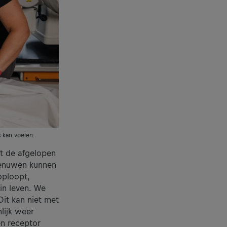
s kan voelen.
eft de afgelopen
zenuwen kunnen
ploopt,
in leven. We
Dit kan niet met
lijk weer
en receptor