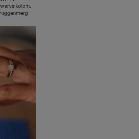
nwervelkolom.
e ruggenmerg