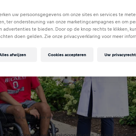
rken uw persoonsgegevens om onze sites en services te mete
en, ter ondersteuning van onze marketingcampagnes en om per
 advertenties te bieden. Door op de knop rechts te klikken, ku
echten doen gelden. Zie onze privacyverklaring voor meer infor
Alles afwijzen
Cookies accepteren
Uw privacyrech
ds een ongeluk vanaf zijn nek verlamd. Hij maakt nu deel uit van een klinische pr
(rechts).
 in de VS testen een revolutionaire drug. De hoop is dat h