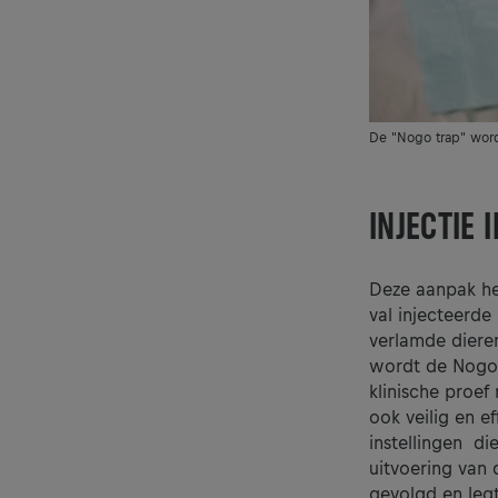
De "Nogo trap" word
INJECTIE
Deze aanpak hee
val injecteerd
verlamde dieren
wordt de Nogo-
klinische proef
ook veilig en e
instellingen di
uitvoering van 
gevolgd en legt