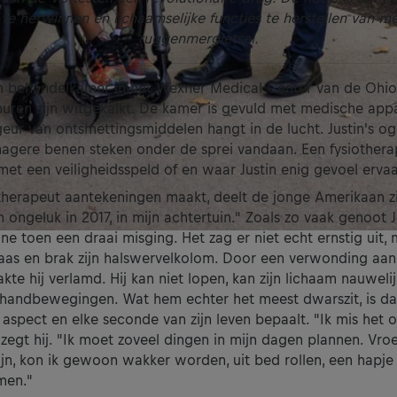
te herwinnen en lichaamselijke functies te herstellen van m
ruggenmergletsel.
een behandelkamer in het Wexner Medical Center van de Ohio
muren zijn witgekalkt. De kamer is gevuld met medische app
ur van ontsmettingsmiddelen hangt in de lucht. Justin's og
magere benen steken onder de sprei vandaan. Een fysiothera
met een veiligheidsspeld of en waar Justin enig gevoel ervaa
otherapeut aantekeningen maakt, deelt de jonge Amerikaan z
 ongeluk in 2017, in mijn achtertuin." Zoals zo vaak genoot Ju
ine toen een draai misging. Het zag er niet echt ernstig uit,
laas en brak zijn halswervelkolom. Door een verwonding aan 
te hij verlamd. Hij kan niet lopen, kan zijn lichaam nauweli
 handbewegingen. Wat hem echter het meest dwarszit, is da
 aspect en elke seconde van zijn leven bepaalt. "Ik mis het o
 zegt hij. "Ik moet zoveel dingen in mijn dagen plannen. Vroeg
jn, kon ik gewoon wakker worden, uit bed rollen, een hapje 
men."