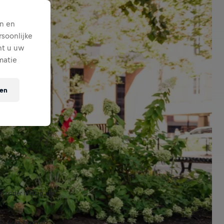
n en
soonlijke
nt u uw
matie
ten
oef onder leiding van
et kan helpen