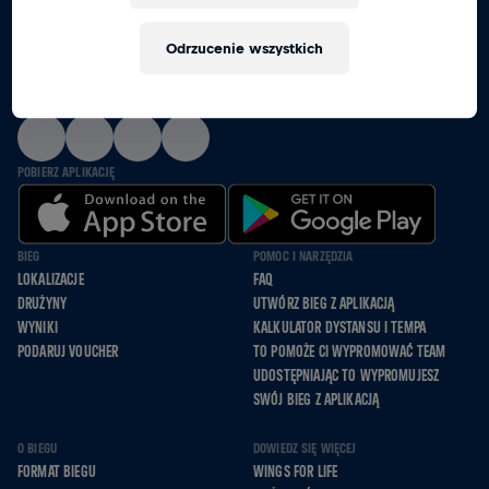
RAZEM BIEGNIEMY, JEDZIEMY NA WÓZKACH I
Odrzucenie wszystkich
IDZIEMY DLA TYCH, KTÓRZY NIE MOGĄ
OBSERWUJ NAS
POBIERZ APLIKACJĘ
BIEG
POMOC I NARZĘDZIA
LOKALIZACJE
FAQ
DRUŻYNY
UTWÓRZ BIEG Z APLIKACJĄ
WYNIKI
KALKULATOR DYSTANSU I TEMPA
PODARUJ VOUCHER
TO POMOŻE CI WYPROMOWAĆ TEAM
UDOSTĘPNIAJĄC TO WYPROMUJESZ
SWÓJ BIEG Z APLIKACJĄ
O BIEGU
DOWIEDZ SIĘ WIĘCEJ
FORMAT BIEGU
WINGS FOR LIFE