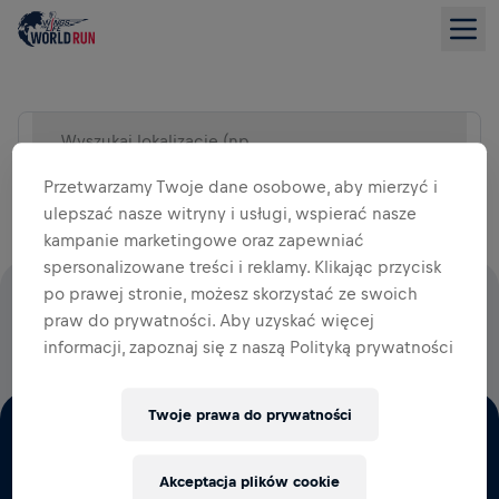
Wyszukaj lokalizację (np. miasto)
WIDOK LISTY
Przetwarzamy Twoje dane osobowe, aby mierzyć i
ulepszać nasze witryny i usługi, wspierać nasze
kampanie marketingowe oraz zapewniać
spersonalizowane treści i reklamy. Klikając przycisk
po prawej stronie, możesz skorzystać ze swoich
100% OPŁAT STARTOWYCH WESPRZE BADANIA NAD
praw do prywatności. Aby uzyskać więcej
RDZENIEM KRĘGOWYM
informacji, zapoznaj się z naszą Polityką prywatności
Twoje prawa do prywatności
Akceptacja plików cookie