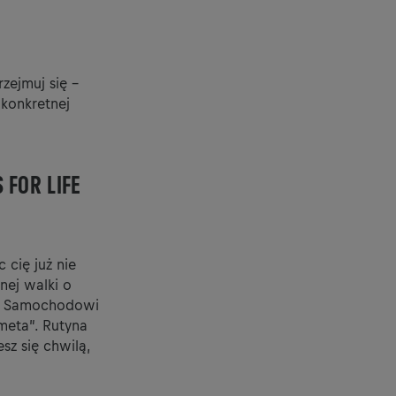
rzejmuj się –
 konkretnej
 FOR LIFE
 cię już nie
nej walki o
asz Samochodowi
meta”. Rutyna
sz się chwilą,