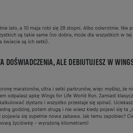
dnie lało, a 10 maja robi się 28 stopni. Albo odwrotnie. Nie p
ystkich są takie same (no dobra, może dla wszystkich w tej
na świecie są ich setki).
TA DOŚWIADCZENIA, ALE DEBIUTUJESZ W WINGS
ronę maratonów, ultra i setki parkrunów, więc myślisz, że nic
em odpalasz apkę Wings for Life World Run. Zamiast klasycz
 kalkulować dystans i wszystko przestaje się spinać. Uciek
dną godzinę, potem drugą i nie wiesz kiedy pojawi się ta „
i pojawia się zupełnie nowa zabawa. Jak temu zapobiec? Cie
 nową życiówkę – wyrażoną kilometrami!