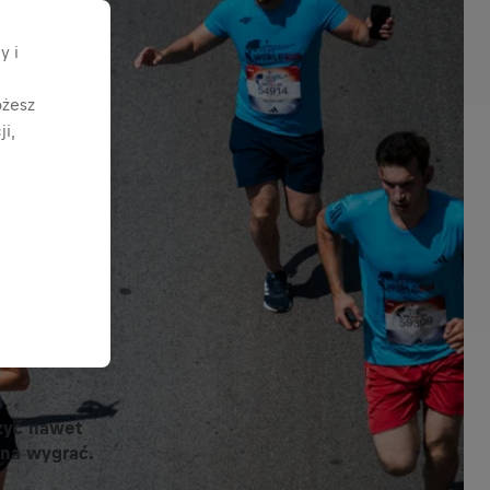
y i
ożesz
i,
rzyć nawet
żna wygrać.