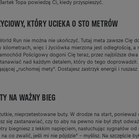
Bartek Topa powiedzą Ci, kiedy przyspieszyć.
ŻYCIOWY, KTÓRY UCIEKA O STO METRÓW
 World Run nie można nie ukończyć. Tutaj meta zawsze Cię d
 kilometrach, więc i życiówka mierzona jest odległością, a 
 Samochód Pościgowy dogoni Cię teraz, przez najbliższe dwa
stanawiać nad każdym detalem, który do tego doprowadził. I
ającej „ruchomej mety”. Dostajesz zastrzyk energii i ruszasz 
TY NA WAŻNY BIEG
utkie, nieprzetestowane buty. W drodze na start, ponieważ c
asz się zastanawiać, czy to aby na pewno nie był zbyt odważ
try biegniesz z lekkim napięciem, nasłuchując sygnałów od
na co zwalić, jeśli mi nie pójdzie” – myślisz. Na szczęście by