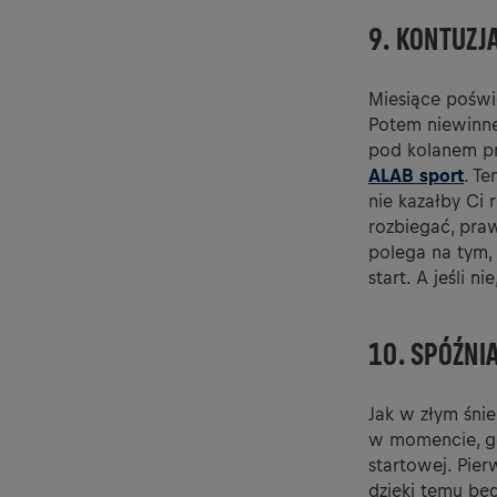
9. KONTUZJ
Miesiące poświę
Potem niewinne 
pod kolanem prz
ALAB sport
. T
nie kazałby Ci 
rozbiegać, praw
polega na tym, 
start. A jeśli 
10. SPÓŹNI
Jak w złym śnie
w momencie, gdy
startowej. Pier
dzięki temu będ