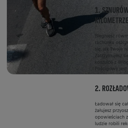
1. SZNURÓW
KILOMETRZ
Biegniesz równ
rachunku osz
się, jak Twoje
Zatrzymujesz si
koszulce z Wing
Pościgowy jest
2. ROZŁAD
Ładował się cał
żałujesz przyosz
opowieściach z 
ludzie robili r