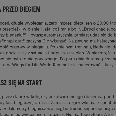
A PRZED BIEGIEM
ceń, długie wybiegania, zero imprez, dieta, sen o 20:00 (no
przebieżki w planie i „ała, coś mnie boli”. „Drogi chacie, c
y bieganiu?” – pytasz automatycznie, zamiast udać się do kl
en "głupi czat" zaczyna Cię wkurzać. Na pewno ma halucynac
robić przerwy w bieganiu. Po kolejnym treningu, kiedy nie id
ie godzisz się z sytuacją i odpuszczasz plan. W nieszczęściu
że nie było to nic poważnego. Po paru dniach samo przecho
nie, to w Wings for Life World Run możesz spacerować – liczy s
ASZ SIĘ NA START
, przez dziurę w kole, czy cokolwiek innego docierasz pod 
 fala biegaczy już rusza. Zamiast rozgrzewki masz sprint do
wsze kilometry biegniesz wolniej, bo trudno się przepchnąć 
ziesz mieć więcej energii później. Nie ma tego złego. A jeśli 