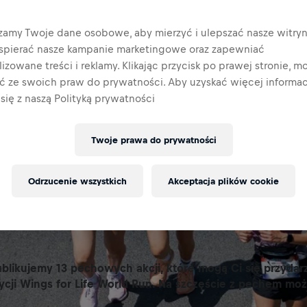
zamy Twoje dane osobowe, aby mierzyć i ulepszać nasze witryn
wspierać nasze kampanie marketingowe oraz zapewniać
izowane treści i reklamy. Klikając przycisk po prawej stronie, m
ać ze swoich praw do prywatności. Aby uzyskać więcej informacj
się z naszą Polityką prywatności
Twoje prawa do prywatności
Odrzucenie wszystkich
Akceptacja plików cookie
ublikujemy 13 pechowych akcji, które mogą Ci się przyda
ycji Wings for Life World Run. Na szczęście z pechem mo