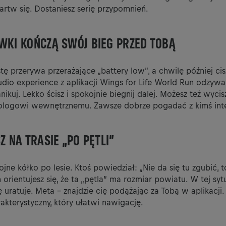
martw się. Dostaniesz serię przypomnień.
WKI KOŃCZĄ SWÓJ BIEG PRZED TOBĄ
stę przerywa przerażające „battery low”, a chwilę później cis
udio experience z aplikacji Wings for Life World Run odzywa 
nikuj. Lekko ścisz i spokojnie biegnij dalej. Możesz też wycis
ologowi wewnętrznemu. Zawsze dobrze pogadać z kimś int
Z NA TRASIE „PO PĘTLI”
jne kółko po lesie. Ktoś powiedział: „Nie da się tu zgubić, t
orientujesz się, że ta „pętla” ma rozmiar powiatu. W tej syt
ę uratuje. Meta – znajdzie cię podążając za Tobą w aplikacji. 
rakterystyczny, który ułatwi nawigację.