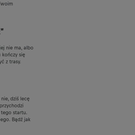
 Twoim
E”
ej nie ma, albo
u kończy się
ć z trasy.
nie, dziś lecę
 przychodzi
tego startu.
ego. Bądź jak