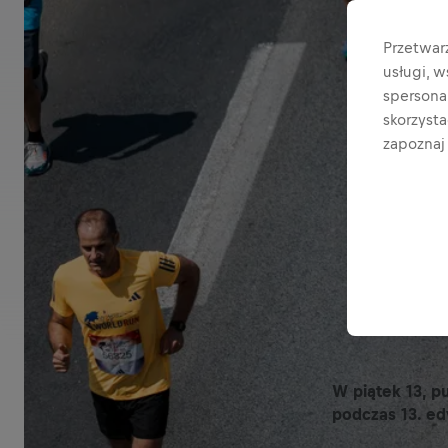
Przetwar
usługi, 
spersonal
skorzyst
zapoznaj 
W piątek 13, p
podczas 13. ed