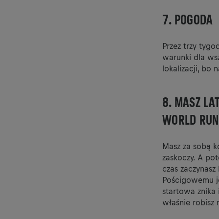
7. POGODA
Przez trzy tygo
warunki dla wsz
lokalizacji, bo 
8. MASZ LA
WORLD RUN
Masz za sobą ko
zaskoczy. A pot
czas zaczynasz
Pościgowemu je
startowa znika 
właśnie robisz