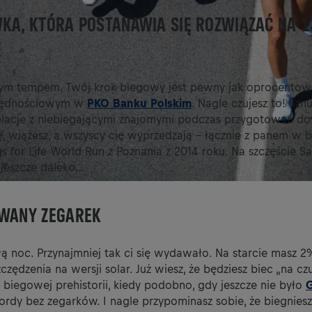
KA, KTÓRA POSTANAWIA SIĘ ROZWIĄZAĆ NA 1
E
ym tempem. Twój krok biegowy jest pewny jak oprocentow
czędnościowym w
PKO Banku Polskim
. Nagle czujesz to! Szn
 relacje z niebiegającymi znajomymi podczas przygotowań d
ę, wiążesz, a wszyscy cię wyprzedzają – łącznie z panem w 
s for Life World Run z Poznania z 2014 roku. Na szczęście
 jeszcze daleko…
OWANY ZEGAREK
ą noc. Przynajmniej tak ci się wydawało. Na starcie masz 2%
czędzenia na wersji solar. Już wiesz, że będziesz biec „na czu
biegowej prehistorii, kiedy podobno, gdy jeszcze nie było
ekordy bez zegarków. I nagle przypominasz sobie, że biegnies