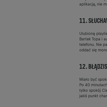
aplikacją, nie 
11. SŁUCHA
Ulubioną playli
Bartek Topa i a
telefonu. Nie pa
oddać się mon
12. BŁĄDZIS
Miało być spoko
Po 40 minutach 
tylko spokój Ci
jakiś punkt cha