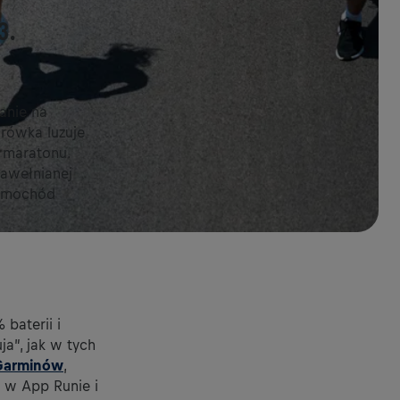
3.
anie na
urówka luzuje
o maratonu.
bawełnianej
 Samochód
 baterii i
ja”, jak w tych
Garminów
,
z w App Runie i