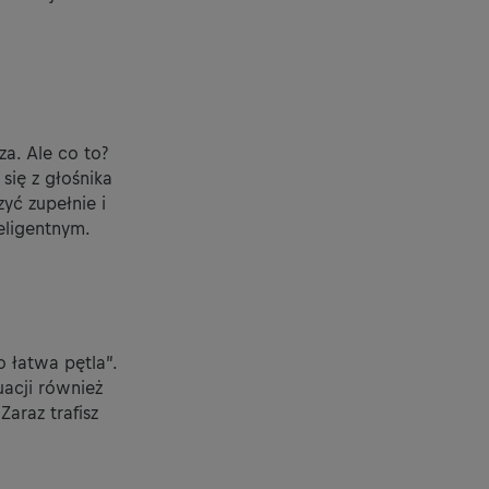
za. Ale co to?
się z głośnika
zyć zupełnie i
eligentnym.
o łatwa pętla”.
uacji również
Zaraz trafisz