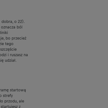
 dobra, o 22).
o oznacza ból
iniki
je, bo przecież
zie tego
 szczęście
dzi i ruszasz na
ię udział.
bramę startową
 strefy
do przodu, ale
startujesz z