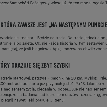
przez Samochód Pościgowy wiesz już, że ten model będzie
, KTÓRA ZAWSZE JEST „NA NASTĘPNYM PUNKCI
odnienie, toaleta… Będzie na trasie. Na trasie jednak albo j
 stronie, albo zajęta. Ok, nie każda historia w tym zestawieni
 pamiętaj, że jeśli biegniesz z Apką, możesz na chwilę zboczy
TÓRY OKAZUJE SIĘ ZBYT SZYBKI
strefie startowej, patrzysz – baloniki na 20 km. Myślisz: „Nie, 
300 metrach od startu już przy nich jesteś. Po 13. kilometrze
ja nad sensem życia, biegania w ogóle… Ale nie nad sensem 
 pieniądze na badania nad leczeniem urazów rdzenia kręgow
 biegnij nawet, jeśli brakuje Ci tlenu!