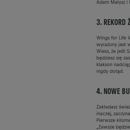
Adam Małysz i 
3. REKORD 
Wings for Life
wyrażony jest w
Wiesz, że jeśli
będziesz się za
klakson nadciąg
nigdy dotąd.
4. NOWE BU
Zakładasz śwież
inaczej, zaczyn
Pierwsze kilome
„Zawsze będzie 