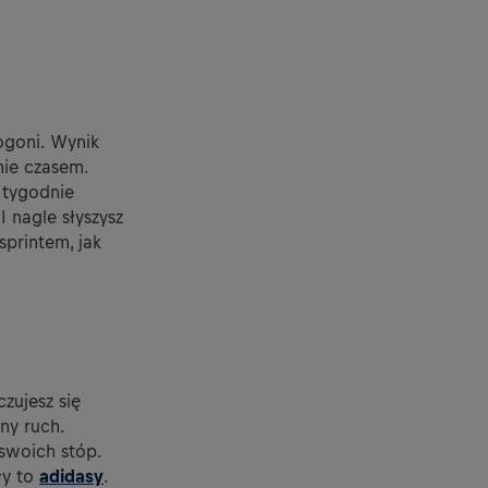
ogoni. Wynik
nie czasem.
 tygodnie
 nagle słyszysz
sprintem, jak
zujesz się
ny ruch.
 swoich stóp.
ły to
adidasy
.