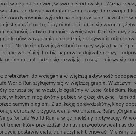
óre tworzą na co dzień, w swoim środowisku. „Ważną rzeczą 
wa stara się dawać wolontariuszom okazję do rozwoju. I kie
 że koordynowanie wyjazdu na bieg, czy samo uczestnictw
to jest sposób na to, żeby ci młodzi ludzie się wykazali, żeb
miejętności, to było dla mnie zwycięstwo. Ktoś się uczy zar
problemów, zarządzania pieniędzmi, zdobywania ofiarodawc
ocji. Nagle się okazuje, że choć to mały wyjazd na bieg, ci
esiące wcześniej. I robią naprawdę dojrzałe rzeczy - odpow
 Na moich oczach ludzie się rozwijają i rosną” – cieszy się ko
 też pretekstem do wciągania w większą aktywność podopiec
ife World Run szykujemy się w większej grupie. W zeszłym r
tóry porusza się na wózku, biegaliśmy w Lesie Kabackim. Na
sca, w którym moglibyśmy pobiec większą drużyną i tam odby
i przed samym biegiem. Z aplikacją sprawdzaliśmy, kiedy do
cjonuje coroczne przygotowania wolontariusz Rafał. „Organi
 Wings for Life World Run, a więc mieliśmy motywację. W wo
et trener, który przyjeżdżał do nas i przygotowywał nas do 
dycji, postawie ciała, tłumaczył jak trenować. Mieliśmy ba