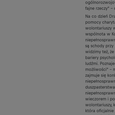
ogólnorozwojowy
fajne rzeczy” – 
Na co dzień Dra
pomocy charyta
wolontariuszy 
wspólnota w Ko
niepełnosprawn
są schody przy 
widzimy też, że
bariery psychol
ludźmi. Poznaj
możliwości” – m
zajmuje się kon
niepełnosprawn
duszpasterstwa
niepełnosprawn
wieczorem i po
wolontariuszy, 
która oficjalni