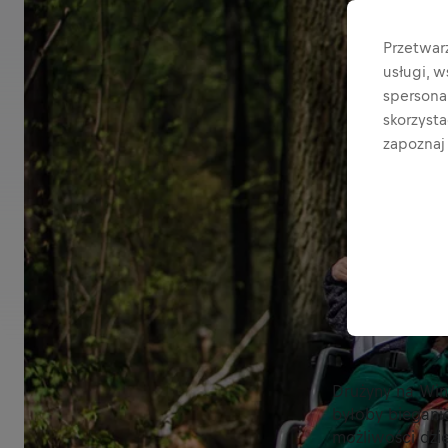
Przetwar
usługi, 
spersonal
skorzyst
zapoznaj 
Drużyny na Win
byłoby bieganie
możliwości dzi