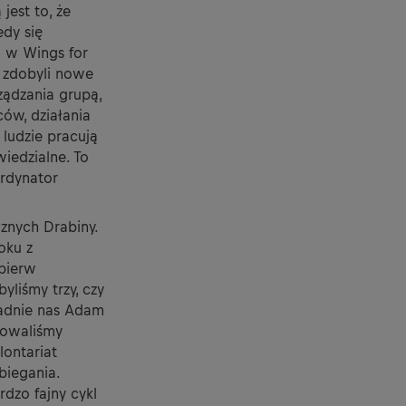
jest to, że
dy się
o w Wings for
y zdobyli nowe
ządzania grupą,
ów, działania
 ludzie pracują
iedzialne. To
ordynator
znych Drabiny.
oku z
jpierw
liśmy trzy, czy
padnie nas Adam
zowaliśmy
lontariat
biegania.
rdzo fajny cykl