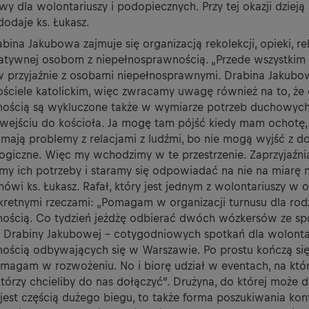
 dla wolontariuszy i podopiecznych. Przy tej okazji dzieją 
dodaje ks. Łukasz.
bina Jakubowa zajmuje się organizacją rekolekcji, opieki, reh
tywnej osobom z niepełnosprawnością. „Przede wszystkim
w przyjaźnie z osobami niepełnosprawnymi. Drabina Jakubow
ściele katolickim, więc zwracamy uwagę również na to, że 
ością są wykluczone także w wymiarze potrzeb duchowych
wejściu do kościoła. Ja mogę tam pójść kiedy mam ochotę, a
 mają problemy z relacjami z ludźmi, bo nie mogą wyjść z d
ogiczne. Więc my wchodzimy w te przestrzenie. Zaprzyjaźni
emy ich potrzeby i staramy się odpowiadać na nie na miarę 
ówi ks. Łukasz. Rafał, który jest jednym z wolontariuszy w o
kretnymi rzeczami: „Pomagam w organizacji turnusu dla rodz
ością. Co tydzień jeżdżę odbierać dwóch wózkersów ze sp
 Drabiny Jakubowej – cotygodniowych spotkań dla wolontar
ością odbywających się w Warszawie. Po prostu kończą si
magam w rozwożeniu. No i biorę udział w eventach, na któ
którzy chcieliby do nas dołączyć”. Drużyna, do której może d
e jest częścią dużego biegu, to także forma poszukiwania kon