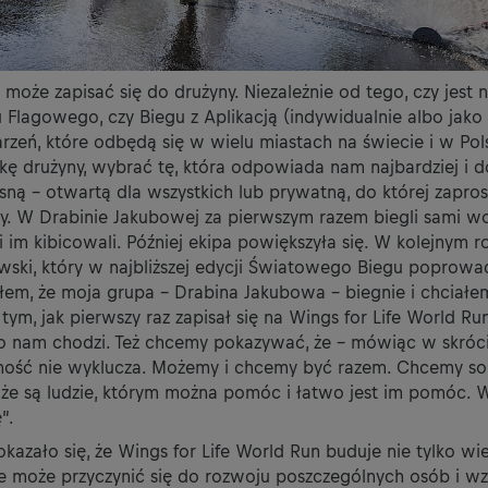
 może zapisać się do drużyny. Niezależnie od tego, czy jest na
 Flagowego, czy Biegu z Aplikacją (indywidualnie albo jako 
rzeń, które odbędą się w wielu miastach na świecie i w Pol
kę drużyny, wybrać tę, która odpowiada nam najbardziej i 
sną – otwartą dla wszystkich lub prywatną, do której zapros
y. W Drabinie Jakubowej za pierwszym razem biegli sami wol
 im kibicowali. Później ekipa powiększyła się. W kolejnym r
owski, który w najbliższej edycji Światowego Biegu poprowad
ałem, że moja grupa - Drabina Jakubowa - biegnie i chciałe
tym, jak pierwszy raz zapisał się na Wings for Life World Run.
co nam chodzi. Też chcemy pokazywać, że – mówiąc w skróc
ość nie wyklucza. Możemy i chcemy być razem. Chcemy so
, że są ludzie, którym można pomóc i łatwo jest im pomóc. 
”.
kazało się, że Wings for Life World Run buduje nie tylko w
le może przyczynić się do rozwoju poszczególnych osób i w