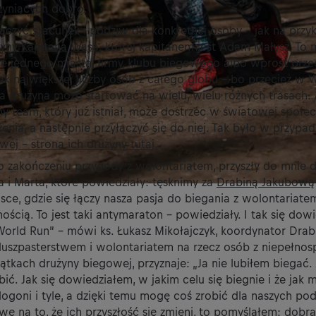
zyniących dobro.
ączyć szacunek i podziw dla konkretnej osoby – jak na przy
yny Kapitana Wąsa,
której kapitanem jest Adam Małysz. To 
e jednego miasta, firmy, klubu biegowego albo wprost prze
k największej liczby osób z całego globu – bo przecież w W
a drużyna może startować na wielu, wielu różnych trasach.
any team, który już istniał, może dostrzec w światowej społe
żenia, a następnie przyłączyć się do niej. Tak było w przypa
ej – strona ich drużyny tutaj.
po zakończeniu przygody z wolontariatem, przyszły do mnie
a i Marta, które powiedziały: tęsknimy za
Drabiną Jakubową
jsce, gdzie się łączy nasza pasja do biegania z wolontariate
ścią. To jest taki antymaraton – powiedziały. I tak się dow
 World Run” – mówi ks. Łukasz Mikołajczyk, koordynator Dra
 duszpasterstwem i wolontariatem na rzecz osób z niepełnos
kach drużyny biegowej, przyznaje: „Ja nie lubiłem biegać. 
obić. Jak się dowiedziałem, w jakim celu się biegnie i że jak
ogoni i tyle, a dzięki temu mogę coś zrobić dla naszych po
ę na to, że ich przyszłość się zmieni, to pomyślałem: dobra