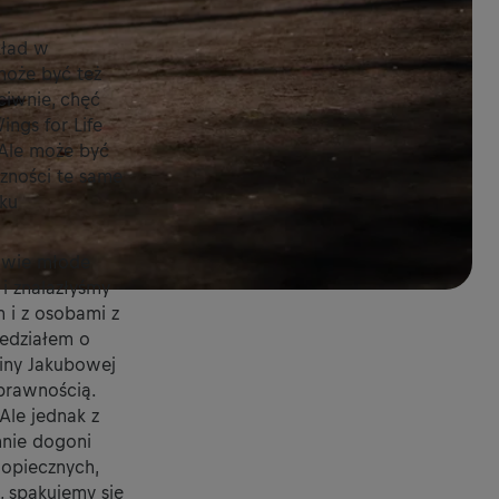
kład w
może być też
ciwnie, chęć
ings for Life
 Ale może być
czności te same
dku
 dwie młode
i znalazłyśmy
m i z osobami z
iedziałem o
biny Jakubowej
prawnością.
Ale jednak z
 mnie dogoni
dopiecznych,
, spakujemy się