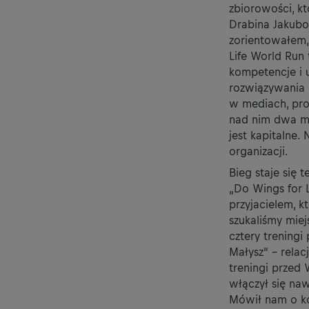
zbiorowości, kt
Drabina Jakubo
zorientowałem,
Life World Run 
kompetencje i u
rozwiązywania 
w mediach, prom
nad nim dwa mi
jest kapitalne.
organizacji.
Bieg staje się
„Do Wings for L
przyjacielem, k
szukaliśmy miej
cztery trening
Małysz” – rela
treningi przed
włączył się naw
Mówił nam o kon