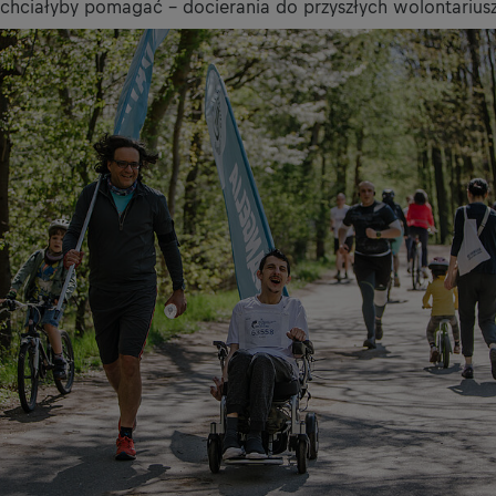
 chciałyby pomagać - docierania do przyszłych wolontariusz