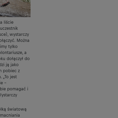
 liście
uczestnik
sce), wystarczy
dołączyć. Można
imy tylko
ontariusze, a
oku dołączył do
zi ją jako
m pobiec z
 „To jest
ie –
bie pomagać i
Wystarczy
ielką światową
zmacniania