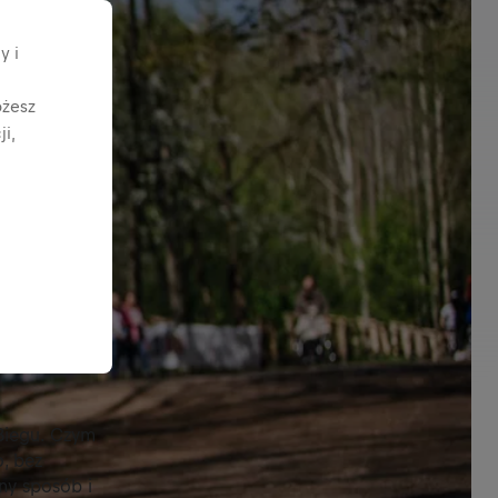
y i
ożesz
i,
Biegu. Czym
, bez
ny sposób i