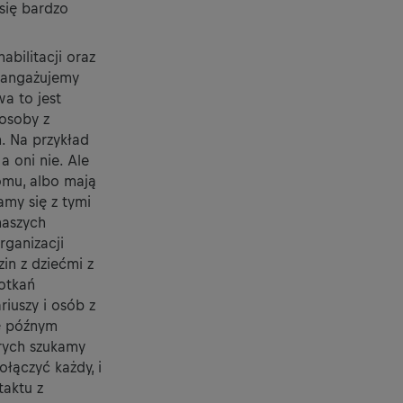
się bardzo
abilitacji oraz
 angażujemy
a to jest
osoby z
. Na przykład
 oni nie. Ale
omu, albo mają
amy się z tymi
naszych
rganizacji
in z dziećmi z
otkań
iuszy i osób z
ę późnym
rych szukamy
ołączyć każdy, i
taktu z