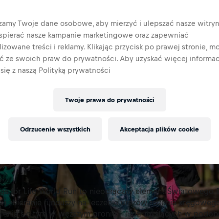
zamy Twoje dane osobowe, aby mierzyć i ulepszać nasze witryn
wspierać nasze kampanie marketingowe oraz zapewniać
izowane treści i reklamy. Klikając przycisk po prawej stronie, m
ać ze swoich praw do prywatności. Aby uzyskać więcej informacj
się z naszą Polityką prywatności
Twoje prawa do prywatności
Odrzucenie wszystkich
Akceptacja plików cookie
gs for Life World Run to nieodłączny element Światowego 
 i zbieranie funduszy na leczenie urazów rdzenia kręgowego
elenia się tym w węższym gronie – ludzi myślących w podob