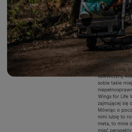
razem z nami c
Drużynę może ł
przypadku
Druż
reprezentowani
zgromadzenia ja
World Run jedn
też tak, że zgr
pragnienia i dą
Drabiny Jakubow
„Po pół roku, 
dziewczyny, Asi
sobie takie mie
niepełnosprawno
Wings for Life
zajmującej się
Mówiąc o począt
nimi lubię to r
meta, to mnie d
mieć perspektyw