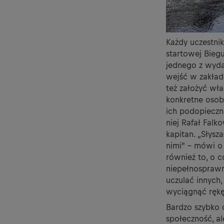
Każdy uczestnik
startowej Biegu
jednego z wyda
wejść w zakład
też założyć wła
konkretne osob
ich podopieczni
niej Rafał Falk
kapitan. „Słysz
nimi” – mówi o 
również to, o 
niepełnosprawn
uczulać innych
wyciągnąć rękę
Bardzo szybko o
społeczność, a