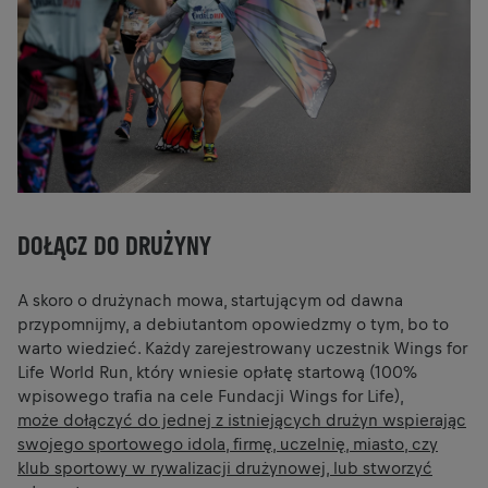
DOŁĄCZ DO DRUŻYNY
A skoro o drużynach mowa, startującym od dawna
przypomnijmy, a debiutantom opowiedzmy o tym, bo to
warto wiedzieć. Każdy zarejestrowany uczestnik Wings for
Life World Run, który wniesie opłatę startową (100%
wpisowego trafia na cele Fundacji Wings for Life),
może dołączyć do jednej z istniejących drużyn wspierając
swojego sportowego idola, firmę, uczelnię, miasto, czy
klub sportowy w rywalizacji drużynowej, lub stworzyć