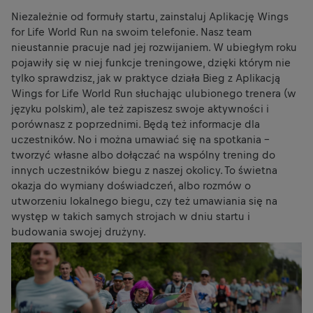
Niezależnie od formuły startu, zainstaluj Aplikację Wings
for Life World Run na swoim telefonie. Nasz team
nieustannie pracuje nad jej rozwijaniem. W ubiegłym roku
pojawiły się w niej funkcje treningowe, dzięki którym nie
tylko sprawdzisz, jak w praktyce działa Bieg z Aplikacją
Wings for Life World Run słuchając ulubionego trenera (w
języku polskim), ale też zapiszesz swoje aktywności i
porównasz z poprzednimi. Będą też informacje dla
uczestników. No i można umawiać się na spotkania –
tworzyć własne albo dołączać na wspólny trening do
innych uczestników biegu z naszej okolicy. To świetna
okazja do wymiany doświadczeń, albo rozmów o
utworzeniu lokalnego biegu, czy też umawiania się na
występ w takich samych strojach w dniu startu i
budowania swojej drużyny.