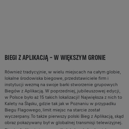
BIEGI Z APLIKACJĄ – W WIĘKSZYM GRONIE
Aby zobaczyć tę zawartość, musisz zaktualizować
ustawienia ciasteczek.
Również tradycyjnie, w wielu miejscach na całym globie,
lokalne środowiska biegowe, przedstawiciele firm i
instytucji wezmą na swoje barki stworzenie grupowych
USTAWIENIA COOKIES
Biegów z Aplikacją. W poprzedniej, jubileuszowej edycji,
w Polsce było aż 15 takich lokalizacji! Największa z nich to
Kalety na Śląsku, gdzie tak jak w Poznaniu w przypadku
Biegu Flagowego, limit miejsc na starcie został
wyczerpany. To także pierwszy polski Bieg z Aplikacją, skąd
obraz pokazywany był w globalnej transmisji telewizyjnej.