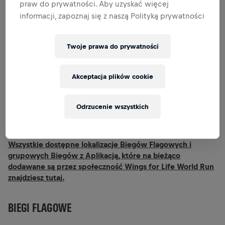
z Aplikacją (dostępną na
iOS
i
Android
).
praw do prywatności. Aby uzyskać więcej
Niezależnie od wybranej formy startu, opłaty
informacji, zapoznaj się z naszą Polityką prywatności
wniesione przez wszystkich uczestników pomogą
tym, którzy jeszcze biegać nie mogą. Koszt
Twoje prawa do prywatności
wpisowego wynosi 140 zł za Bieg Flagowy w
Poznaniu i 80 zł za Bieg z Aplikacją. 100% tych
środków trafia na badania nad leczeniem urazów
Akceptacja plików cookie
rdzenia kręgowego.
Dołącz do tego wydarzenia, w takiej formule, która
Odrzucenie wszystkich
odpowiada Ci najbardziej. Sprawdź, jak daleko zdołasz
dobiec 5 maja 2024 nim dogoni Cię Samochód Pościgowy
i wspieraj szczytny cel.
Wszystkie dostępne lokalizacje Biegów Flagowych i
grupowych Biegów z Aplikacją, które na bieżąco
dodawane są przez społeczność Wings for Life World Run
znajdziesz tutaj.
BIEGI FLAGOWE