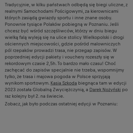
Tradycyjnie, w kilku państwach odbędą się biegi uliczne, z
realnymi Samochodami Pościgowymi, za kierownicami
których zasiądą gwiazdy sportu i inne znane osoby.
Ponownie tysiące Polaków pobiegną w Poznaniu. Jeśli
chcesz być wśród szczęśliwców, którzy w dniu biegu
wielką falą wyleją się na ulice stolicy Wielkopolski i drogi
ościennych miejscowości, gdzie pośród malowniczych
pól rzepaków prowadzi trasa, nie przegap zapisów. W
poprzedniej edycji pakiety i vouchery rozeszły się w
rekordowym czasie 2,5h. To bardzo mało czasu! Choć
zachęcać do zapisów specjalnie nie trzeba, wspomnijmy
tylko, że trasa i majowa pogoda w Polsce sprzyjają
wynikom sportowym.
Kasia Szkoda
biegnąca tam w edycji
2023 została Globalną Zwyciężczynią, a
Darek Nożyński
po
raz kolejny był 2. na świecie.
Zobacz, jak było podczas ostatniej edycji w Poznaniu: