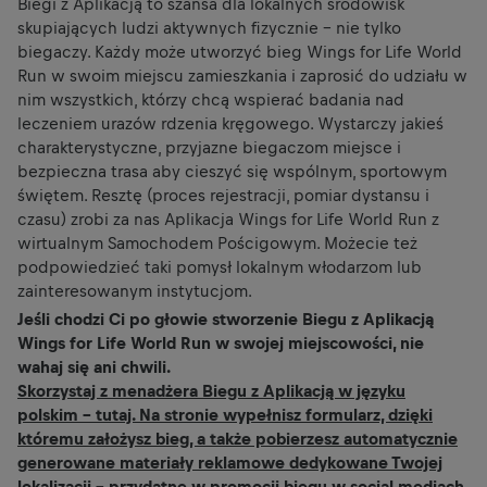
Biegi z Aplikacją to szansa dla lokalnych środowisk
skupiających ludzi aktywnych fizycznie – nie tylko
biegaczy. Każdy może utworzyć bieg Wings for Life World
Run w swoim miejscu zamieszkania i zaprosić do udziału w
nim wszystkich, którzy chcą wspierać badania nad
leczeniem urazów rdzenia kręgowego. Wystarczy jakieś
charakterystyczne, przyjazne biegaczom miejsce i
bezpieczna trasa aby cieszyć się wspólnym, sportowym
świętem. Resztę (proces rejestracji, pomiar dystansu i
czasu) zrobi za nas Aplikacja Wings for Life World Run z
wirtualnym Samochodem Pościgowym. Możecie też
podpowiedzieć taki pomysł lokalnym włodarzom lub
zainteresowanym instytucjom.
Jeśli chodzi Ci po głowie stworzenie Biegu z Aplikacją
Wings for Life World Run w swojej miejscowości, nie
wahaj się ani chwili.
Skorzystaj z menadżera Biegu z Aplikacją w języku
polskim – tutaj. Na stronie wypełnisz formularz, dzięki
któremu założysz bieg, a także pobierzesz automatycznie
generowane materiały reklamowe dedykowane Twojej
lokalizacji - przydatne w promocji biegu w social mediach,