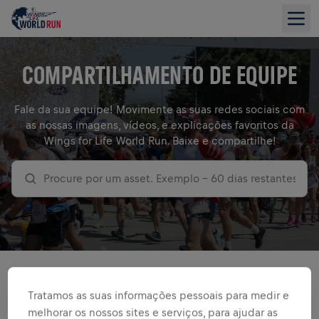
COMPARTILHAMENTO DE EQUIPE
Fale da sua equipe! Movimente as suas redes sociais com
as nossas imagens, vídeos, e explicações favoritos da
Wings for Life World Run. Baixe e compartilhe!
Procure por um asset. Exemplo – 60 dias restantes.
TUDO
GIFS
DESIGNS
CONTAGEM REGRESSIVA
JUNTE-SE A MIM 4X5
Tratamos as suas informações pessoais para medir e
melhorar os nossos sites e serviços, para ajudar as