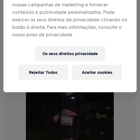
JOIN THE LARGEST EVENT
nossas campanhas de marketing e fornecer
conteúdo e publicidade personalizados. Pode
Join the largest event - video
exercer os seus direitos de privacidade clicando no
botão à direita. Para mais informações, consulte o
nosso aviso de privacidade
Os seus direitos privacidade
Rejeitar Todos
Aceitar cookies