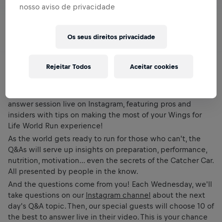
nosso aviso de privacidade
Os seus direitos privacidade
Rejeitar Todos
Aceitar cookies
Each Thursday, we'll broadcast a new question-and-
answer session live on Instagram, featuring pros and
insiders with tips on making the most of your Wings for
Life World Run experience!
As the world gets ready to run for those who can't, the
Q&As will serve up insights on preparation, performance,
nutrition, motivation... even the secrets of the Catcher Car.
All presented by people in the know.
And the questions come from you! Each Wednesday, we'll
take questions on our
Instagram channel
about the next
day's Q&A topic. Then, our special guests will choose 10 of
the best to answer live in their video. This is your chance