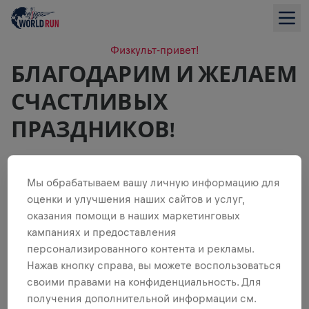
Физкульт-привет!
БЛАГОДАРИМ И ЖЕЛАЕМ
СЧАСТЛИВЫХ
ПРАЗДНИКОВ!
РАДУЙТЕ БЛИЗКИХ И ДАРИТЕ
Мы обрабатываем вашу личную информацию для
оценки и улучшения наших сайтов и услуг,
НАДЕЖДУ ЛЮДЯМ СО ВСЕГО
оказания помощи в наших маркетинговых
МИРА
кампаниях и предоставления
Твое участие в забеге и пожертвования помогают
персонализированного контента и рекламы.
миллионам людей по всему миру верить в лучшее
Нажав кнопку справа, вы можете воспользоваться
будущее. Большое спасибо!
своими правами на конфиденциальность. Для
получения дополнительной информации см.
ПОДАРИТЬ ВАУЧЕР НА ЗАБЕГ С