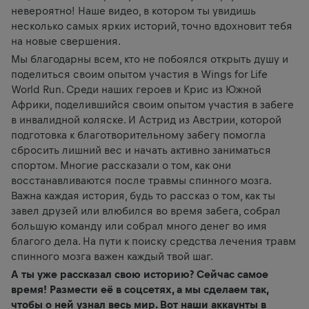
Чтобы увидеть этот контент, необходимо обновить
невероятно! Наше видео, в котором ты увидишь
настройки cookie.
несколько самых ярких историй, точно вдохновит тебя
на новые свершения.
НАСТРОЙКИ COOKIES
Мы благодарны всем, кто не побоялся открыть душу и
поделиться своим опытом участия в Wings for Life
World Run. Среди наших героев и Крис из Южной
Африки, поделившийся своим опытом участия в забеге
в инвалидной коляске. И Астрид из Австрии, которой
подготовка к благотворительному забегу помогла
сбросить лишний вес и начать активно заниматься
спортом. Многие рассказали о том, как они
восстанавливаются после травмы спинного мозга.
Важна каждая история, будь то рассказ о том, как ты
завел друзей или влюбился во время забега, собрал
большую команду или собрал много денег во имя
благого дела. На пути к поиску средства лечения травм
спинного мозга важен каждый твой шаг.
А ты уже рассказал свою историю? Сейчас самое
время! Размести её в соцсетях, а мы сделаем так,
чтобы о ней узнал весь мир. Вот наши аккаунты в