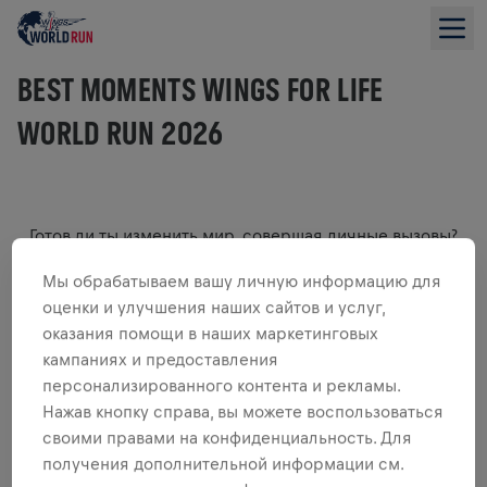
BEST MOMENTS WINGS FOR LIFE
WORLD RUN 2026
Готов ли ты изменить мир, совершая личные вызовы?
Присоединяйся к тысячам участников по всему миру в
Мы обрабатываем вашу личную информацию для
этом уникальном глобальном забеге, который
поддерживает исследования спинного мозга.
оценки и улучшения наших сайтов и услуг,
оказания помощи в наших маркетинговых
Каждый шаг, который ты делаешь, приближает нас к
поиску лекарства от травм спинного мозга. Побежим за
кампаниях и предоставления
тех, кто не может, 9 мая 2027 года!
персонализированного контента и рекламы.
Регистрация откроется 5 ноября 2026 года в 11:00 по
Нажав кнопку справа, вы можете воспользоваться
всемирному времени. Мы сразу же сообщим тебе, как
своими правами на конфиденциальность. Для
только она станет доступной.
получения дополнительной информации см.