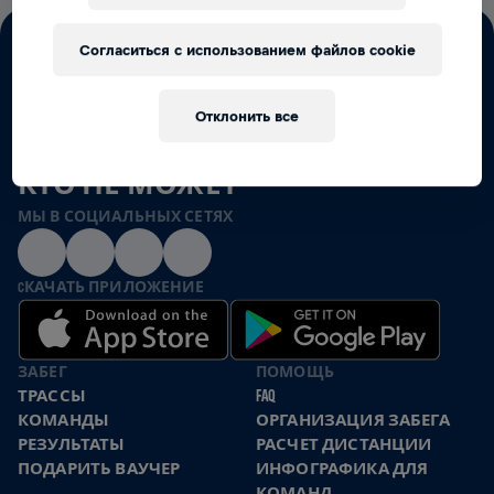
Согласиться с использованием файлов cookie
Отклонить все
ВМЕСТЕ МЫ БЕЖИМ ЗА ТЕХ,
КТО НЕ МОЖЕТ
МЫ В СОЦИАЛЬНЫХ СЕТЯХ
CКАЧАТЬ ПРИЛОЖЕНИЕ
ЗАБЕГ
ПОМОЩЬ
ТРАССЫ
FAQ
КОМАНДЫ
ОРГАНИЗАЦИЯ ЗАБЕГА
РЕЗУЛЬТАТЫ
РАСЧЕТ ДИСТАНЦИИ
ПОДАРИТЬ ВАУЧЕР
ИНФОГРАФИКА ДЛЯ
КОМАНД