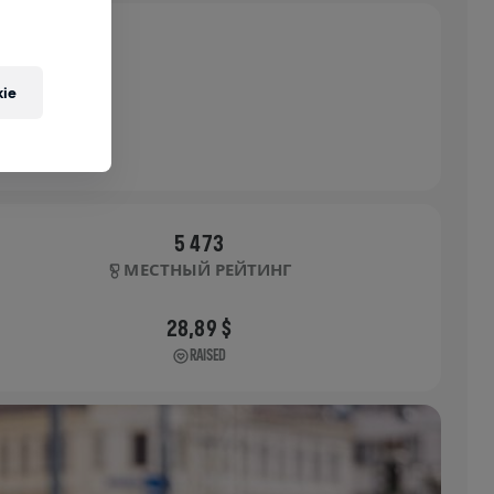
ie
5 473
МЕСТНЫЙ РЕЙТИНГ
28,89 $
RAISED