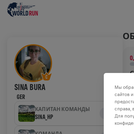
ОБ
0
С
В
SINA BURA
Мы обра
о
сайтов и
GER
предост
И
справа,
КАПИТАН КОМАНДЫ
SINA_HP
Для пол
конфиде
W
КОМАНДА