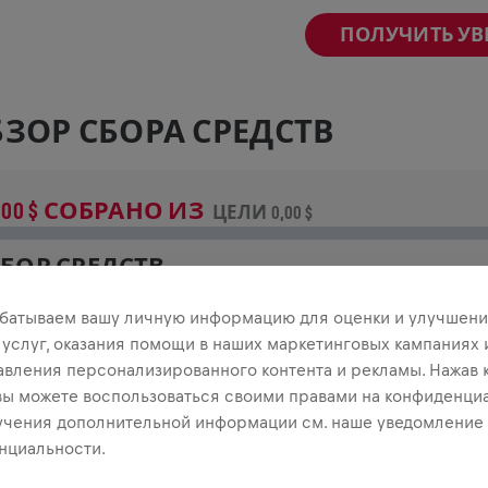
ПОЛУЧИТЬ У
ЗОР СБОРА СРЕДСТВ
,00 $ СОБРАНО ИЗ
ЦЕЛИ 0,00 $
БОР СРЕДСТВ
неси свой вклад в общее дело! 100% пожертвований
батываем вашу личную информацию для оценки и улучшени
тправятся на исследования травм спинного мозга.
 услуг, оказания помощи в наших маркетинговых кампаниях 
авления персонализированного контента и рекламы. Нажав 
СТОРИЯ
 вы можете воспользоваться своими правами на конфиденциа
учения дополнительной информации см. наше уведомление
нциальности.
INGS FOR LIFE
2026