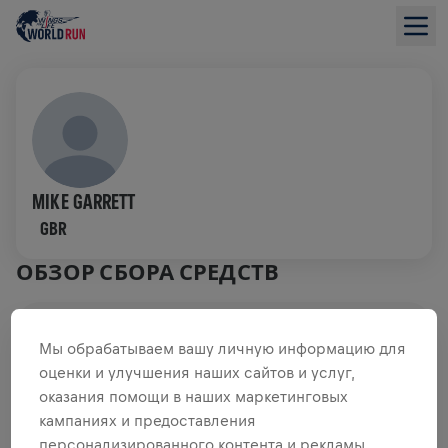
MIKE GARRETT
GBR
ОБЗОР СБОРА СРЕДСТВ
0,00 $ СОБРАНО ИЗ
ЦЕЛИ 0,00 $
Мы обрабатываем вашу личную информацию для
оценки и улучшения наших сайтов и услуг,
СБОР СРЕДСТВ
ПОЖЕРТВОВАТЬ
оказания помощи в наших маркетинговых
Внеси свой вклад в общее дело! 100%
кампаниях и предоставления
пожертвований отправятся на исследования травм
персонализированного контента и рекламы.