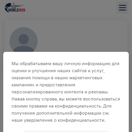
JAN LEWANDOWSKI
Мы обрабатываем вашу личную информацию для
GER
оценки и улучшения наших сайтов и услуг,
оказания помощи в наших маркетинговых
ОБЗОР СБОРА СРЕДСТВ
кампаниях и предоставления
персонализированного контента и рекламы.
0,00 $ СОБРАНО ИЗ
ЦЕЛИ 0,00 $
Нажав кнопку справа, вы можете воспользоваться
своими правами на конфиденциальность. Для
СБОР СРЕДСТВ
ПОЖЕРТВОВАТЬ
получения дополнительной информации см.
наше уведомление о конфиденциальности.
Внеси свой вклад в общее дело! 100%
пожертвований отправятся на исследования травм