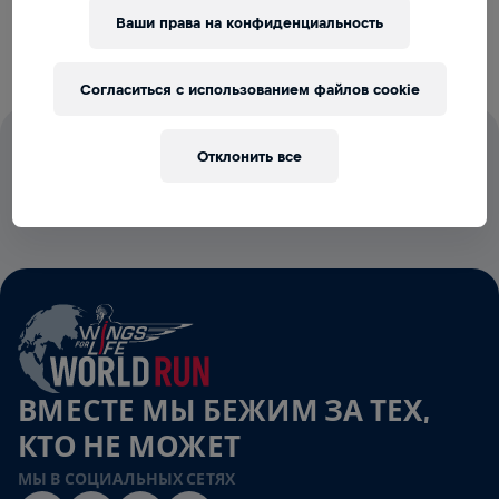
спинного мозга.
Ваши права на конфиденциальность
Согласиться с использованием файлов cookie
100% СТАРТОВЫХ ВЗНОСОВ ИДУТ
Отклонить все
НА ИССЛЕДОВАНИЕ СПИННОГО
МОЗГА
ВМЕСТЕ МЫ БЕЖИМ ЗА ТЕХ,
КТО НЕ МОЖЕТ
МЫ В СОЦИАЛЬНЫХ СЕТЯХ