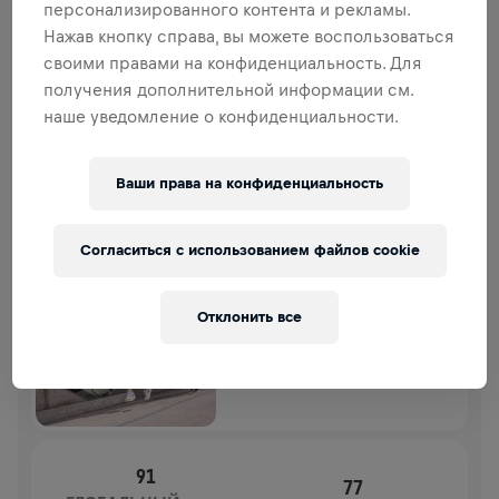
персонализированного контента и рекламы.
СБОР СРЕДСТВ
ПОЖЕРТВОВАТЬ
Нажав кнопку справа, вы можете воспользоваться
Внеси свой вклад в общее дело! 100%
своими правами на конфиденциальность. Для
пожертвований отправятся на исследования травм
получения дополнительной информации см.
спинного мозга.
наше уведомление о конфиденциальности.
ИСТОРИЯ
Ваши права на конфиденциальность
WINGS FOR LIFE
2021
Согласиться с использованием файлов cookie
APP RUN
APP RUN
Отклонить все
09 мая 2021 г.
11:00 UTC
91
77