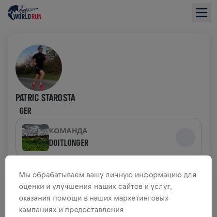
PATRIC STAROSTA
GER
КОМАНДА
DOITLONGER
ОБЗОР СБОРА СРЕДСТВ
Мы обрабатываем вашу личную информацию для
оценки и улучшения наших сайтов и услуг,
оказания помощи в наших маркетинговых
0,00 $ СОБРАНО ИЗ
ЦЕЛИ 0,00 $
кампаниях и предоставления