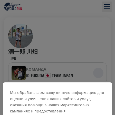
潤一郎 川畑
JPN
КОМАНДА
JO FUKUDA🇯🇵 TEAM JAPAN
ОБЗОР СБОРА СРЕДСТВ
Мы обрабатываем вашу личную информацию для
оценки и улучшения наших сайтов и услуг,
оказания помощи в наших маркетинговых
0,00 $ СОБРАНО ИЗ
ЦЕЛИ 0,00 $
кампаниях и предоставления