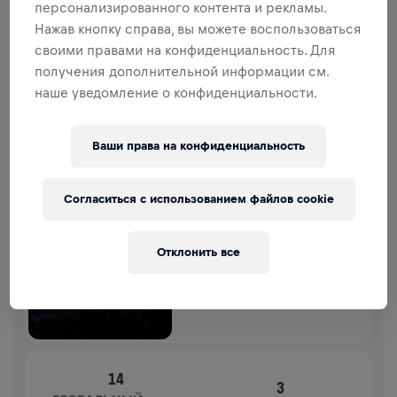
персонализированного контента и рекламы.
СБОР СРЕДСТВ
ПОЖЕРТВОВАТЬ
Нажав кнопку справа, вы можете воспользоваться
Внеси свой вклад в общее дело! 100%
своими правами на конфиденциальность. Для
пожертвований отправятся на исследования травм
получения дополнительной информации см.
спинного мозга.
наше уведомление о конфиденциальности.
ИСТОРИЯ
Ваши права на конфиденциальность
WINGS FOR LIFE
2025
Согласиться с использованием файлов cookie
APP RUN
FUKUOKA
Отклонить все
04 мая 2025 г.
11:00 UTC
14
3