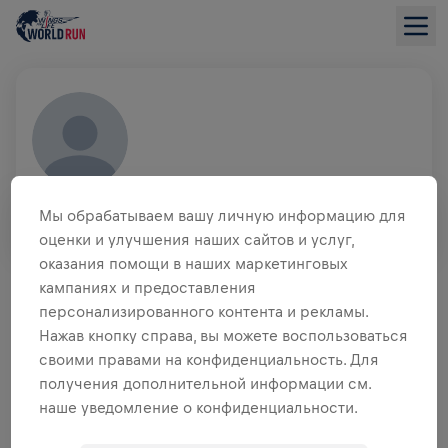
CHRISTIAN PAUKOVITS
Мы обрабатываем вашу личную информацию для
AUT
оценки и улучшения наших сайтов и услуг,
оказания помощи в наших маркетинговых
ОБЗОР СБОРА СРЕДСТВ
кампаниях и предоставления
персонализированного контента и рекламы.
0,00 $ СОБРАНО ИЗ
ЦЕЛИ 0,00 $
Нажав кнопку справа, вы можете воспользоваться
своими правами на конфиденциальность. Для
СБОР СРЕДСТВ
ПОЖЕРТВОВАТЬ
получения дополнительной информации см.
наше уведомление о конфиденциальности.
Внеси свой вклад в общее дело! 100%
пожертвований отправятся на исследования травм