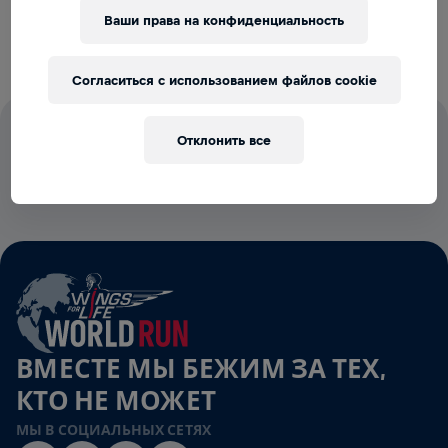
спинного мозга.
Ваши права на конфиденциальность
Согласиться с использованием файлов cookie
100% СТАРТОВЫХ ВЗНОСОВ ИДУТ
Отклонить все
НА ИССЛЕДОВАНИЕ СПИННОГО
МОЗГА
ВМЕСТЕ МЫ БЕЖИМ ЗА ТЕХ,
КТО НЕ МОЖЕТ
МЫ В СОЦИАЛЬНЫХ СЕТЯХ