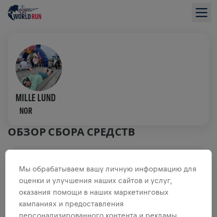
MILLE LUND
NOR
ОБЗОР СБОРА СРЕДСТВ
0,00 $ СОБРАНО ИЗ
ЦЕЛИ 0,00 $
Мы обрабатываем вашу личную информацию для
оценки и улучшения наших сайтов и услуг,
СБОР СРЕДСТВ
ПОЖЕРТВОВАТЬ
оказания помощи в наших маркетинговых
Внеси свой вклад в общее дело! 100%
кампаниях и предоставления
пожертвований отправятся на исследования травм
персонализированного контента и рекламы.