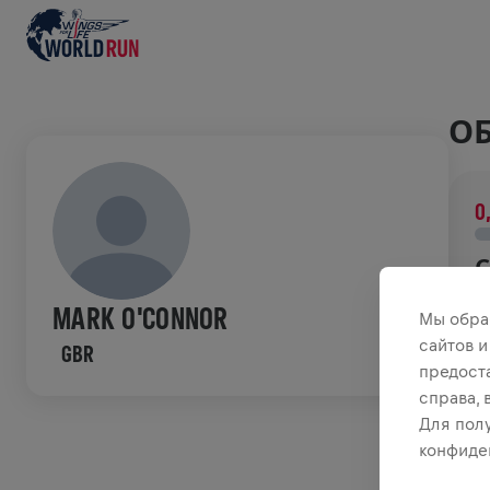
ОБ
0
С
В
MARK O'CONNOR
Мы обра
о
сайтов и
GBR
предост
И
справа,
Для пол
конфиде
W