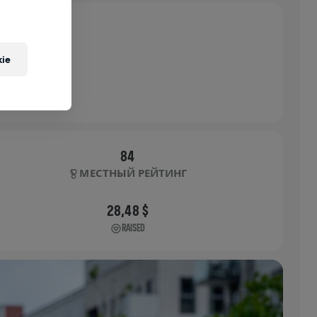
ie
84
МЕСТНЫЙ РЕЙТИНГ
28,48 $
RAISED