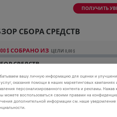
ПОЛУЧИТЬ У
ЗОР СБОРА СРЕДСТВ
,00 $ СОБРАНО ИЗ
ЦЕЛИ 0,00 $
БОР СРЕДСТВ
неси свой вклад в общее дело! 100% пожертвований
батываем вашу личную информацию для оценки и улучшени
тправятся на исследования травм спинного мозга.
 услуг, оказания помощи в наших маркетинговых кампаниях 
авления персонализированного контента и рекламы. Нажав 
СТОРИЯ
 вы можете воспользоваться своими правами на конфиденциа
учения дополнительной информации см. наше уведомление
нциальности.
INGS FOR LIFE
2025