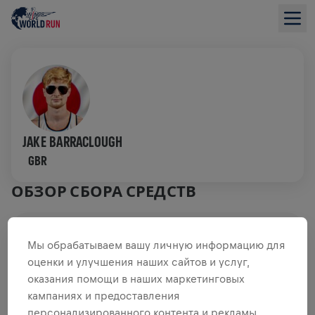
JAKE BARRACLOUGH
GBR
ОБЗОР СБОРА СРЕДСТВ
0,00 $ СОБРАНО ИЗ
ЦЕЛИ 0,00 $
Мы обрабатываем вашу личную информацию для
оценки и улучшения наших сайтов и услуг,
СБОР СРЕДСТВ
ПОЖЕРТВОВАТЬ
оказания помощи в наших маркетинговых
Внеси свой вклад в общее дело! 100%
кампаниях и предоставления
пожертвований отправятся на исследования травм
персонализированного контента и рекламы.