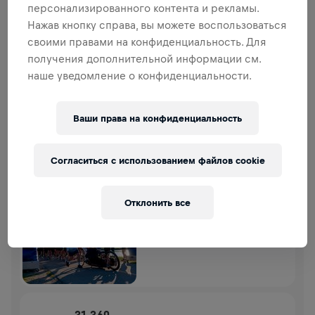
персонализированного контента и рекламы.
СБОР СРЕДСТВ
Нажав кнопку справа, вы можете воспользоваться
ПОЖЕРТВОВАТЬ
своими правами на конфиденциальность. Для
Внеси свой вклад в общее дело! 100%
получения дополнительной информации см.
пожертвований отправятся на исследования травм
наше уведомление о конфиденциальности.
спинного мозга.
ИСТОРИЯ
Ваши права на конфиденциальность
WINGS FOR LIFE
2024
Согласиться с использованием файлов cookie
APP RUN
Отклонить все
MONTREAL
05 мая 2024 г.
11:00 UTC