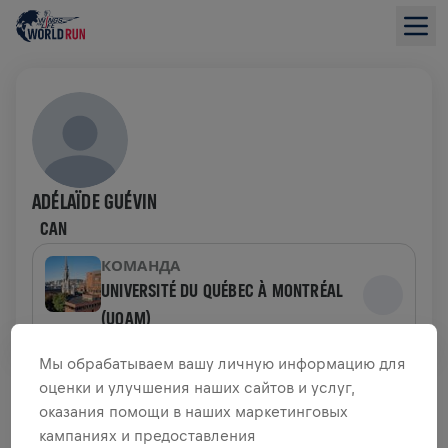
ADÉLAÏDE GUÉVIN
CAN
КОМАНДА
UNIVERSITÉ DU QUÉBEC À MONTRÉAL
(UQAM)
Мы обрабатываем вашу личную информацию для
ОБЗОР СБОРА СРЕДСТВ
оценки и улучшения наших сайтов и услуг,
оказания помощи в наших маркетинговых
0,00 $ СОБРАНО ИЗ
кампаниях и предоставления
ЦЕЛИ 0,00 $