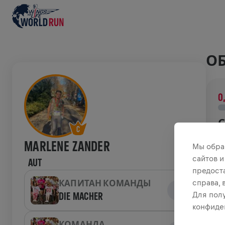
ОБ
0
С
В
MARLENE ZANDER
Мы обра
о
сайтов и
AUT
предост
И
справа,
КАПИТАН КОМАНДЫ
DIE MACHER
Для пол
конфиде
W
КОМАНДА