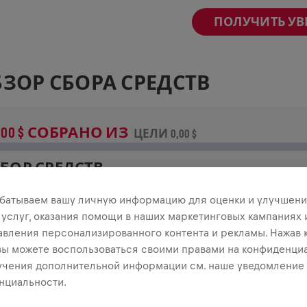
ПОЛУЧИТЬ У
ЗОР СБОРА СРЕДСТВ
,00 $ СОБРАНО ИЗ
ЦЕЛИ 0,00 $
БОР СРЕДСТВ
неси свой вклад в общее дело! 100% пожертвований
батываем вашу личную информацию для оценки и улучшени
тправятся на исследования травм спинного мозга.
 услуг, оказания помощи в наших маркетинговых кампаниях 
авления персонализированного контента и рекламы. Нажав 
СТОРИЯ
 вы можете воспользоваться своими правами на конфиденциа
учения дополнительной информации см. наше уведомление
нциальности.
INGS FOR LIFE
2026