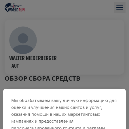
WALTER NIEDERBERGER
AUT
ОБЗОР СБОРА СРЕДСТВ
0,00 $ СОБРАНО ИЗ
ЦЕЛИ 0,00 $
Мы обрабатываем вашу личную информацию для
оценки и улучшения наших сайтов и услуг,
СБОР СРЕДСТВ
ПОЖЕРТВОВАТЬ
оказания помощи в наших маркетинговых
Внеси свой вклад в общее дело! 100%
кампаниях и предоставления
пожертвований отправятся на исследования травм
персонализированного контента и рекламы.