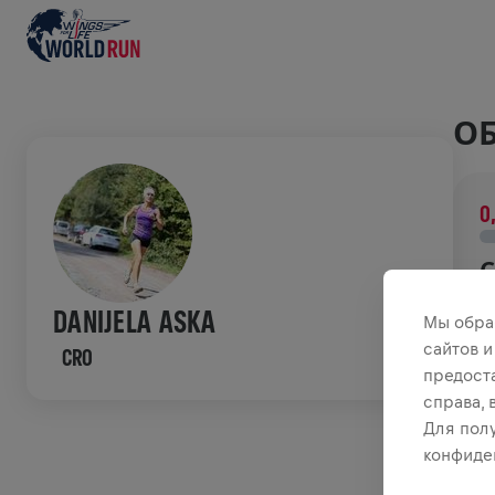
ОБ
0
С
В
DANIJELA ASKA
Мы обра
о
сайтов и
CRO
предост
И
справа,
Для пол
конфиде
W