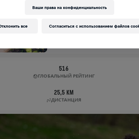
APP RUN
Ваши права на конфиденциальность
APP RUN
Отклонить все
Согласиться с использованием файлов cook
03 мая 2020 г.
11:00 UTC
516
ГЛОБАЛЬНЫЙ РЕЙТИНГ
25,5 KM
ДИСТАНЦИЯ