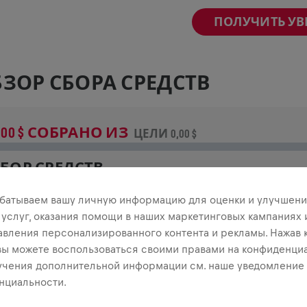
ПОЛУЧИТЬ У
ЗОР СБОРА СРЕДСТВ
,00 $ СОБРАНО ИЗ
ЦЕЛИ 0,00 $
БОР СРЕДСТВ
неси свой вклад в общее дело! 100% пожертвований
батываем вашу личную информацию для оценки и улучшени
тправятся на исследования травм спинного мозга.
 услуг, оказания помощи в наших маркетинговых кампаниях 
авления персонализированного контента и рекламы. Нажав 
СТОРИЯ
 вы можете воспользоваться своими правами на конфиденциа
учения дополнительной информации см. наше уведомление
нциальности.
INGS FOR LIFE
2020