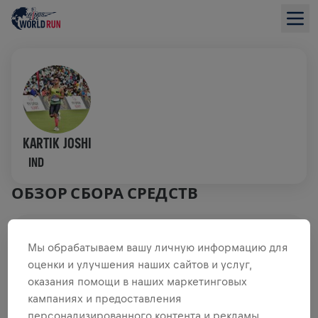
KARTIK JOSHI
IND
ОБЗОР СБОРА СРЕДСТВ
0,00 $ СОБРАНО ИЗ
ЦЕЛИ 0,00 $
Мы обрабатываем вашу личную информацию для
оценки и улучшения наших сайтов и услуг,
СБОР СРЕДСТВ
ПОЖЕРТВОВАТЬ
оказания помощи в наших маркетинговых
Внеси свой вклад в общее дело! 100%
кампаниях и предоставления
пожертвований отправятся на исследования травм
персонализированного контента и рекламы.