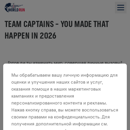
TEAM CAPTAINS – YOU MADE THAT
HAPPEN IN 2026
Готов ли ты изменить мир, совершая личные вызовы?
Присоединяйся к тысячам участников по всему миру в
Мы обрабатываем вашу личную информацию для
этом уникальном глобальном забеге, который
поддерживает исследования спинного мозга.
оценки и улучшения наших сайтов и услуг,
оказания помощи в наших маркетинговых
Каждый шаг, который ты делаешь, приближает нас к
поиску лекарства от травм спинного мозга. Побежим за
кампаниях и предоставления
тех, кто не может, 9 мая 2027 года!
персонализированного контента и рекламы.
Регистрация откроется 5 ноября 2026 года в 11:00 по
Нажав кнопку справа, вы можете воспользоваться
всемирному времени. Мы сразу же сообщим тебе, как
своими правами на конфиденциальность. Для
только она станет доступной.
получения дополнительной информации см.