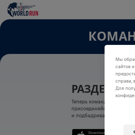
КОМАН
Мы обра
сайтов и
предост
справа,
РАЗДЕЛ С 
Для пол
конфиде
Теперь команды можно пр
присоединяйся к любой уж
и подбадривайте друг дру