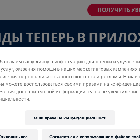
ПОЛУЧИТЬ У
ДЫ ТЕПЕРЬ В ПРИЛ
батываем вашу личную информацию для оценки и улучшени
 услуг, оказания помощи в наших маркетинговых кампаниях 
авления персонализированного контента и рекламы. Нажав 
 вы можете воспользоваться своими правами на конфиденциа
КОМАНДАМИ
учения дополнительной информации см. наше уведомление
нциальности.
осматривать в приложении — создавай свою или
е созданной! Общайтесь, следите за результатами
Ваши права на конфиденциальность
га.
Отклонить все
Согласиться с использованием файлов cook