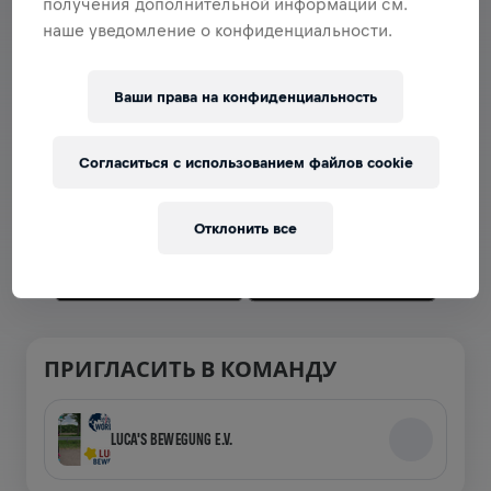
получения дополнительной информации см.
наше уведомление о конфиденциальности.
РАЗДЕЛ С КОМАНДАМИ
Ваши права на конфиденциальность
Теперь команды можно просматривать в приложении
— создавай свою или присоединяйся к любой уже
Согласиться с использованием файлов cookie
созданной! Общайтесь, следите за результатами и
подбадривайте друг друга.
Отклонить все
ПРИГЛАСИТЬ В КОМАНДУ
LUCA'S BEWEGUNG E.V.