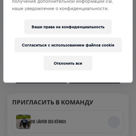
получения дополнительной информации см.
наше уведомление о конфиденциальности.
РАЗДЕЛ С КОМАНДАМИ
Ваши права на конфиденциальность
Теперь команды можно просматривать в приложении
— создавай свою или присоединяйся к любой уже
Согласиться с использованием файлов cookie
созданной! Общайтесь, следите за результатами и
подбадривайте друг друга.
Отклонить все
ПРИГЛАСИТЬ В КОМАНДУ
DIE LÄUFER DES KÖNIGS