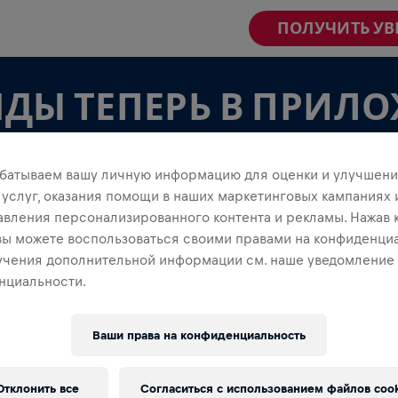
ПОЛУЧИТЬ У
ДЫ ТЕПЕРЬ В ПРИЛ
батываем вашу личную информацию для оценки и улучшени
 услуг, оказания помощи в наших маркетинговых кампаниях 
авления персонализированного контента и рекламы. Нажав 
 вы можете воспользоваться своими правами на конфиденциа
учения дополнительной информации см. наше уведомление
нциальности.
КОМАНДАМИ
Ваши права на конфиденциальность
осматривать в приложении — создавай свою или
е созданной! Общайтесь, следите за результатами
Отклонить все
Согласиться с использованием файлов cook