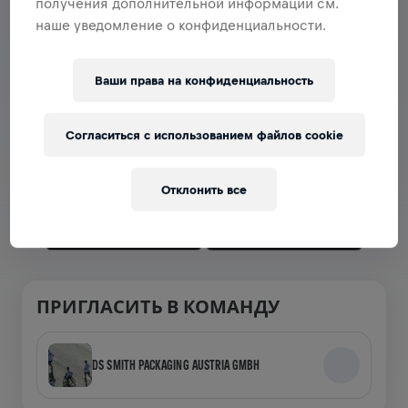
получения дополнительной информации см.
наше уведомление о конфиденциальности.
РАЗДЕЛ С КОМАНДАМИ
Ваши права на конфиденциальность
Теперь команды можно просматривать в приложении
— создавай свою или присоединяйся к любой уже
Согласиться с использованием файлов cookie
созданной! Общайтесь, следите за результатами и
подбадривайте друг друга.
Отклонить все
ПРИГЛАСИТЬ В КОМАНДУ
DS SMITH PACKAGING AUSTRIA GMBH