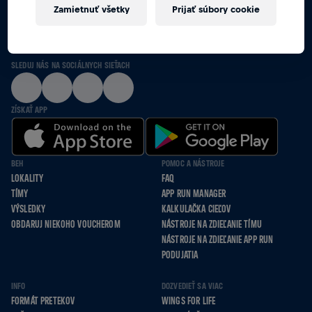
Zamietnuť všetky
Prijať súbory cookie
SPOLU POBEŽÍME, PÔJDEME NA VOZÍKU A
ODKRÁČAME TO PRE TÝCH, KTORÍ NEMÔŽU
SLEDUJ NÁS NA SOCIÁLNYCH SIEŤACH
ZÍSKAŤ APP
BEH
POMOC A NÁSTROJE
LOKALITY
FAQ
TÍMY
APP RUN MANAGER
VÝSLEDKY
KALKULAČKA CIEĽOV
OBDARUJ NIEKOHO VOUCHEROM
NÁSTROJE NA ZDIEĽANIE TÍMU
NÁSTROJE NA ZDIEĽANIE APP RUN
PODUJATIA
INFO
DOZVEDIEŤ SA VIAC
FORMÁT PRETEKOV
WINGS FOR LIFE