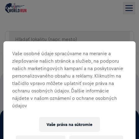
Hľadať lokalitu (napr. mesto)
ZOBRAZENIE ZOZNAMU
Vaše osobné údaje spracúvame na meranie a
zlepšovanie našich stránok a služieb, na podporu
našich marketingových kampaní a na poskytovanie
personalizovaného obsahu a reklamy. Kliknutím na
tlačidlo vpravo môžete uplatniť svoje práva na
100% VŠETKÝCH REGISTRAČNÝCH POPLATKOV PUTUJE
ochranu osobných údajov. Ďalšie informácie
PRIAMO NA VÝSKUM MIECHY
nájdete v našom oznámení o ochrane osobných
údajov
Vaše práva na súkromie