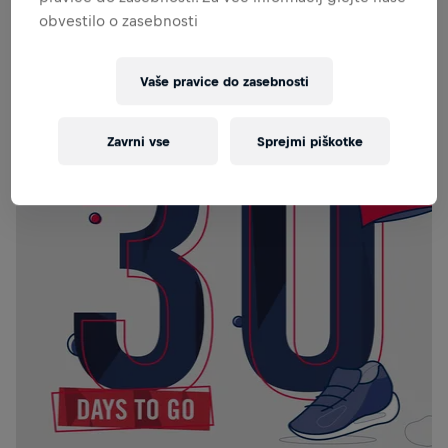
obvestilo o zasebnosti
Vaše pravice do zasebnosti
Zavrni vse
Sprejmi piškotke