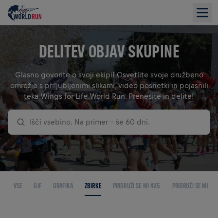
DELITEV OBJAV SKUPINE
Glasno govorite o svoji ekipi! Osvetlite svoje družbeno
omrežje s priljubljenimi slikami, video posnetki in pojasnili
teka Wings for Life World Run. Prenesite in delite!
Išči vsebino. Na primer – še 60 dni.
VSE
GIF
GRAFIKA
ZBIRKE
PRIDRUŽI SE MI 4X5
PRIDRUŽI SE MI 9X