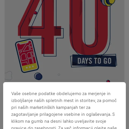
Vaše osebne podatke obdelujemo za merjenje in
PNG
izboljšanje naših spletnih mest in storitev, za pomoč
pri naših marketinških kampanjah ter za
zagotavljanje prilagojene vsebine in oglaševanja. S
30 DAYS TO GO
klikom na gumb na desni lahko uveljavite svoje
Countdown to 30 days
pravice do zasebnosti. Za več informacij glejte naše