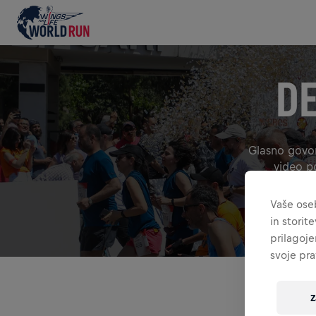
DE
Glasno govori
video po
Išči vsebino. 
Vaše ose
in storit
prilagoje
svoje pra
VSE
GIF
Z