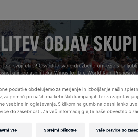
LITEV OBJAV SKUP
te o svoji ekipi! Osvetlite svoje družbeno omrežje s priljublj
snetki in pojasnili teka Wings for Life World Run. Prenesite i
Na primer – še 60 dni.
bne podatke obdelujemo za merjenje in izboljšanje naših splet
ev, za pomoč pri naših marketinških kampanjah ter za zagotavljan
ne vsebine in oglaševanja. S klikom na gumb na desni lahko uvel
vice do zasebnosti. Za več informacij glejte naše obvestilo o z
GRAFIKA
ZBIRKE
PRIDRUŽI SE MI 4X5
PRIDRUŽI SE MI 9X16
VI
avrni vse
Sprejmi piškotke
Vaše pravice do zaseb