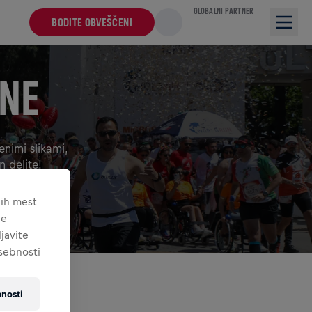
GLOBALNI PARTNER
BODITE OBVEŠČENI
INE
enimi slikami,
n delite!
nih mest
je
javite
asebnosti
DEO VSEBINE
nosti