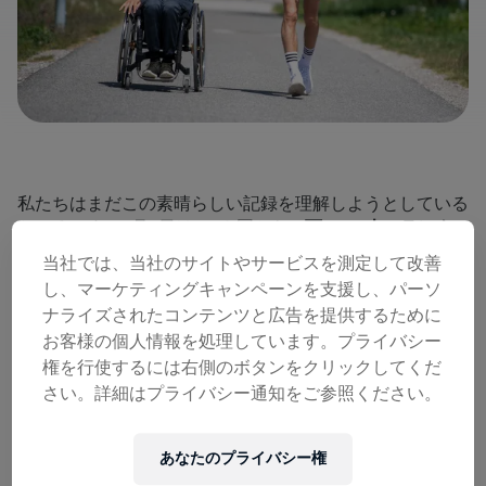
私たちはまだこの素晴らしい記録を理解しようとしている
ところです。5月9日は195カ国から
18
万
4,236
人のランナ
ーと車いすユーザー
がWings for Life World Runに参加し、
当社では、当社のサイトやサービスを測定して改善
全員同時に脊髄損傷の治療法発見というひとつの大きな目
し、マーケティングキャンペーンを支援し、パーソ
標のために走ったのです！
ナライズされたコンテンツと広告を提供するために
お客様の個人情報を処理しています。プライバシー
権を行使するには右側のボタンをクリックしてくだ
さい。詳細はプライバシー通知をご参照ください。
あなたのプライバシー権