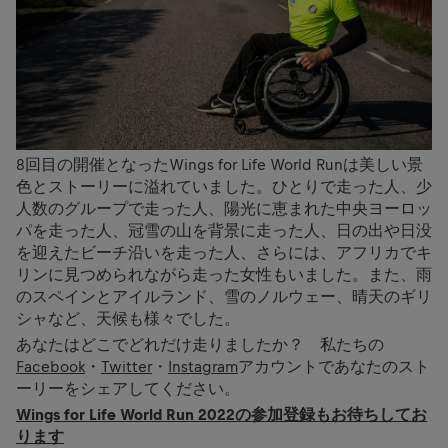
8回目の開催となったWings for Life World Runは美しい景
色とストーリーに溢れていました。ひとりで走った人、少
人数のグループで走った人、陽光に恵まれた中央ヨーロッ
パを走った人、冠雪の山を背景に走った人、日の出や日没
を迎えたビーチ沿いを走った人、さらには、アフリカでキ
リンに見つめられながら走った女性もいました。また、雨
のスペインとアイルランド、雪のノルウェー、晴天のギリ
シャなど、天候も様々でした。
あなたはどこでどれだけ走りましたか？ 私たちの
Facebook
・
Twitter
・
Instagram
アカウントであなたのスト
ーリーをシェアしてください。
Wings for Life World Run 2022の参加登録もお待ちしてお
ります