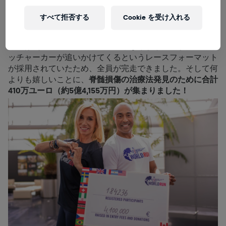
すべて拒否する
Cookie を受け入れる
今年は史上最大のランイベントとなりました。また、キャ
ッチャーカーが追いかけてくるというレースフォーマット
が採用されていたため、全員が完走できました。そして何
よりも嬉しいことに、
脊髄損傷の治療法発見のために合計
410
万ユーロ（約
5
億
4,155
万円）が集まりました！