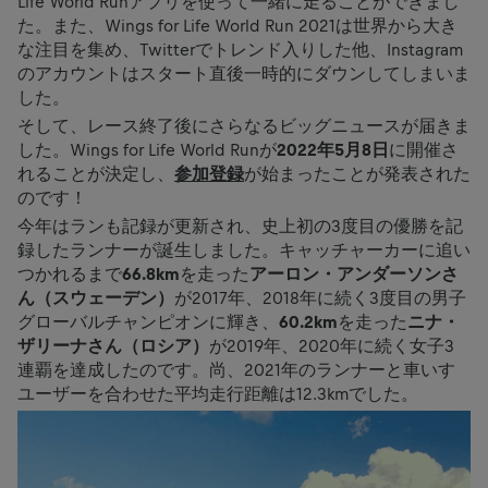
Life World Runアプリを使って一緒に走ることができまし
た。また、Wings for Life World Run 2021は世界から大き
な注目を集め、Twitterでトレンド入りした他、Instagram
のアカウントはスタート直後一時的にダウンしてしまいま
した。
そして、レース終了後にさらなるビッグニュースが届きま
した。Wings for Life World Runが
2022
年
5
月
8
日
に開催さ
れることが決定し、
参加登録
が始まったことが発表された
のです！
今年はランも記録が更新され、史上初の3度目の優勝を記
録したランナーが誕生しました。キャッチャーカーに追い
つかれるまで
66.8km
を走った
アーロン・アンダーソンさ
ん（スウェーデン）
が2017年、2018年に続く3度目の男子
グローバルチャンピオンに輝き、
60.2km
を走った
ニナ・
ザリーナさん（ロシア）
が2019年、2020年に続く女子3
連覇を達成したのです。尚、2021年のランナーと車いす
ユーザーを合わせた平均走行距離は12.3kmでした。