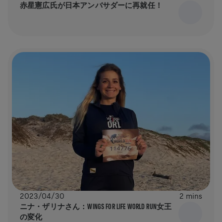
赤星憲広氏が日本アンバサダーに再就任！
2023/04/30
2 mins
ニナ・ザリナさん：WINGS FOR LIFE WORLD RUN女王
の変化