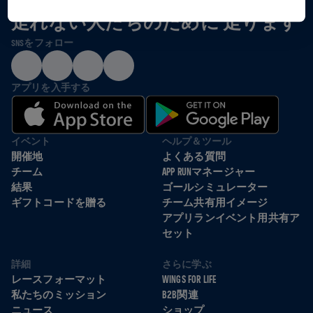
走れない人たちのために 走ります
SNSをフォロー
アプリを入手する
イベント
ヘルプ＆ツール
開催地
よくある質問
チーム
APP RUNマネージャー
結果
ゴールシミュレーター
ギフトコードを贈る
チーム共有用イメージ
アプリランイベント用共有ア
セット
詳細
さらに学ぶ
レースフォーマット
WINGS FOR LIFE
私たちのミッション
B2B関連
ニュース
ショップ