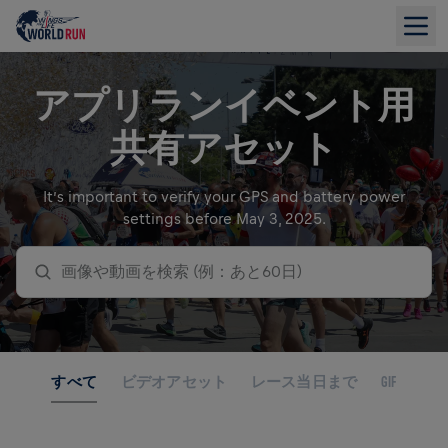
アプリランイベント用
共有アセット
It’s important to verify your GPS and battery power
settings before May 3, 2025.
画像や動画を検索 (例：あと60日)
すべて
ビデオアセット
レース当日まで
GIF