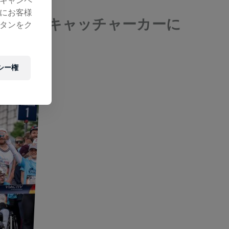
キャンペ
にお客様
が一緒にキャッチャーカーに
タンをク
シー権
ング・