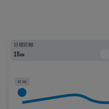
キャッチャーカー
頑張りましょう！
目標距離
15
KM
10 KM
15 KM
20 KM
40 KM
3 KM
5 KM