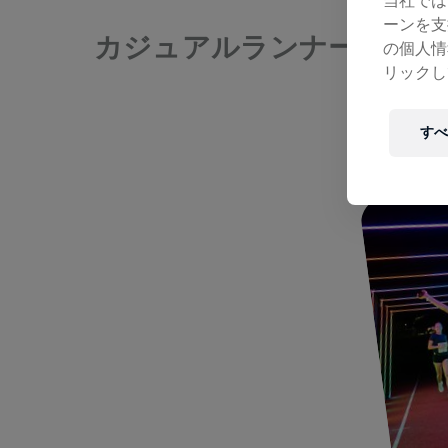
当社では
ーンを支
カジュアルランナー、アス
の個人情
リックし
すべ