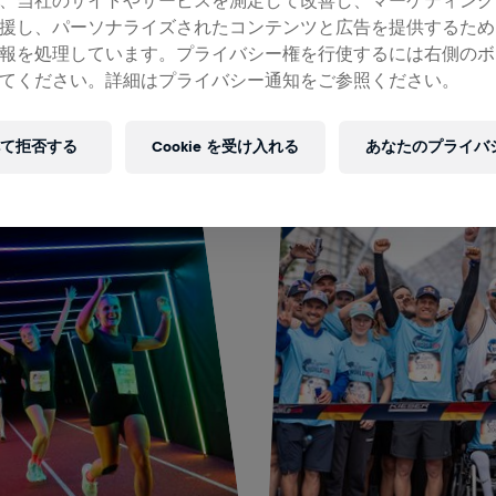
、当社のサイトやサービスを測定して改善し、マーケティング
このイベントは誰でも参加できます
援し、パーソナライズされたコンテンツと広告を提供するため
リート、車いすユーザー、初心者
報を処理しています。プライバシー権を行使するには右側のボ
てください。詳細はプライバシー通知をご参照ください。
挑戦します。
て拒否する
Cookie を受け入れる
あなたのプライバ
ランニング・ウォーキ
車いす