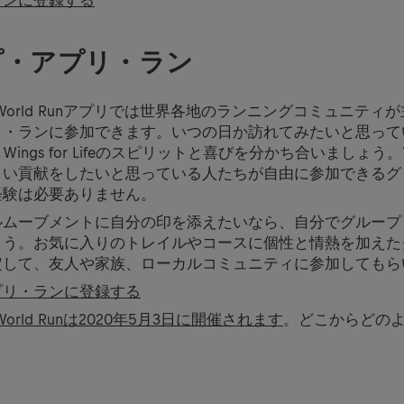
ランに登録する
プ・アプリ・ラン
 Life World Runアプリでは世界各地のランニングコミュニテ
リ・ランに参加できます。いつの日か訪れてみたいと思って
ngs for Lifeのスピリットと喜びを分かち合いましょう。Wings
しい貢献をしたいと思っている人たちが自由に参加できるグ
経験は必要ありません。
ルムーブメントに自分の印を添えたいなら、自分でグループ
ょう。お気に入りのトレイルやコースに個性と情熱を加えた
定して、友人や家族、ローカルコミュニティに参加してもら
プリ・ランに登録する
ife World Runは2020年5月3日に開催されます
。どこからどの