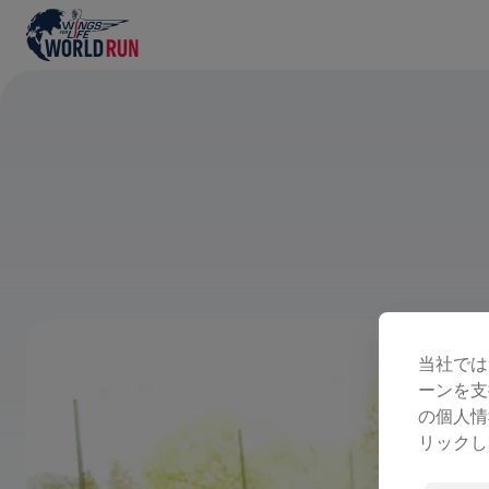
当社では
ーンを支
の個人情
リックし