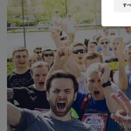
すべ
昼も夜も、春も秋も
キャッチャー
協定世界時午前