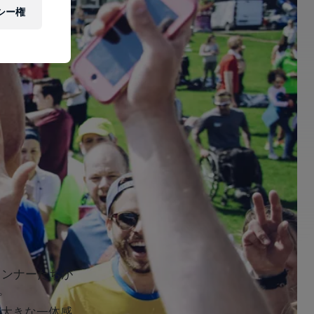
シー権
unランナーたちが
。
が大きな一体感