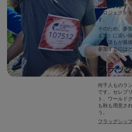
に包まれます。参
プロジェクト
す。
そのため、参
ます）に追い
は、誰もが最
参加するには
フラッ
何千人ものラ
です。セレブ
ト、ワールド
も秋も用意さ
う。
フラッグシッ