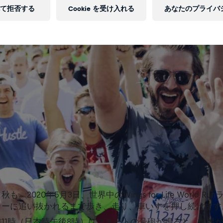
て拒否する
Cookie を受け入れる
あなたのプライバ
。2020年5月3日、世界中のWings for Life World R
カーに追い抜かれるまで歩き、走り、車いすを押し続けます
11時（日本時午後8時）にスタートの号砲が鳴ると、世界