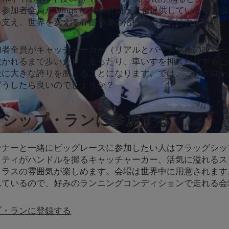
加者全員がWings for Life財団が資金提供している脊
を支え、世界を変える脊髄損傷の治療法の発見に力を貸すこ
加者全員がキャッチャーカー（リアルとバーチャルの2バー
抜かれるまで歩いたり、走ったり、車いすを押したりするこ
後に大きな誇りを感じることになります。では、このグロー
どうしたら良いのでしょうか？
グシップ・ランに参加する
ンナーと一緒にビッグレースに参加したい人はフラッグシッ
リティがハンドルを握るキャッチャーカー、活気に溢れるス
クラスの雰囲気が楽しめます。会場は世界中に用意されます
れているので、好みのランニングコンディションで走れる会
プ・ランに登録する