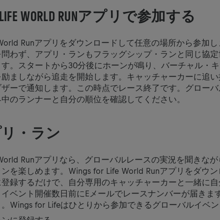
OR LIFE WORLD RUNアプリで参加する
 Life World Runアプリをダウンロードして任意の場所から参
問わず、アプリ・ランもフラッグシップ・ランと同じ協定世
ます。スタートから30分後にホーンが鳴り、バーチャル・
を励ましながら追走を開始します。キャッチャーカーに追い
ブザーで通知します。この時点でレース終了です。グローバ
界中のランナーと自分の順位を確認してください。
プリ・ラン
 Life World Runアプリなら、グローバルレースの実況を聞き
楽しめます。Wings for Life World Runアプリをダ
に登録するだけで、自分専用のキャッチャーカーと一緒に自
。イベント開催数日前にEメールでレースナンバーが届きま
Wings for Lifeはひとりから参加できるグローバルイベ