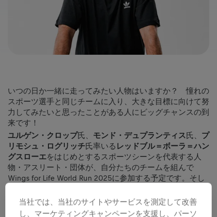
いつの日か一緒に走ってみたい人物はいますか？ 憧れの
スポーツ選手と同じチームに入り、大きな目標に向けて努
力してみたいと思ったことがある人にビッグチャンスの到
来です！
ユルゲン・クロップ
氏、
モンド・デュプランティス
氏、
プ
リモシュ・ログリッチ
氏率いる
レッドブル＝ボーラ＝ハン
グスローエ
をはじめとするスポーツシーンを代表する人
物・アスリート・団体が、自分たちのチームを組んで
Wings for Life World Run 2025に参加する予定です。そし
てなんと、参加者の皆さんはその中から
好きなチームを選
んで参加
していただけます。
当社では、当社のサイトやサービスを測定して改善
Wings for Life World Runでは、チームを組むことが貢献度
し、マーケティングキャンペーンを支援し、パーソ