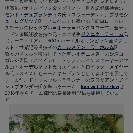
チームを結成している他のアスリートも紹介しましょう。
棒高跳びオリンピック金メダリスト・世界記録保持者の
モンド・デュプランティス
氏（スウェーデン）、
プリモシ
ュ・ログリッチ
氏（スロベニア）率いる自転車ロードレー
スチームの
レッドブル＝ボーラ＝ハングスローエ
、全米オ
ープン優勝経験を持つ元テニス選手
ドミニク・ティーム
氏
（オーストリア）、400ｍハードルオリンピック金メダリ
スト・世界記録保持者の
カールステン・ワーホルム
氏、
数々のメダルを獲得してきた車いすテニス選手の
シスコ・
ガルシア
氏（スペイン）、トップアルペンスキーヤーのマ
ルコ・オーデルマット
氏（スイス）と
ロイック・メイヤー
ル
氏（スイス）もチームキャプテンとして参加する予定で
す。また、ドイツ人ウルトラランナーの
フロリアン・ノイ
シュヴァンダー
氏が率いるチーム、
Run with the Flow
は
2016年からチーム部門の最長距離記録を維持していま
す。