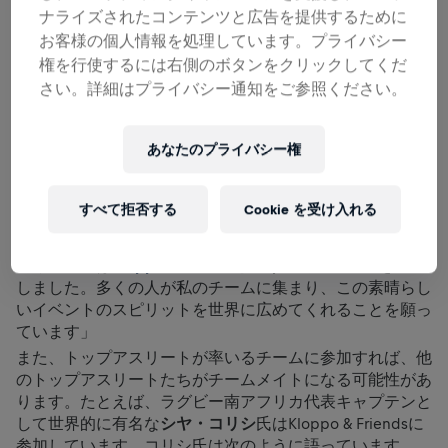
を高めるための有効な選択肢になります。しかも、ユルゲ
ナライズされたコンテンツと広告を提供するために
ン・クロップ氏のような著名な人物からインスピレーショ
お客様の個人情報を処理しています。プライバシー
ンを得ることもできるのです。
権を行使するには右側のボタンをクリックしてくだ
数々のサッカークラブで成功を収めたあと
レッドブル・グ
さい。詳細はプライバシー通知をご参照ください。
ローバルサッカー責任者
に就任したドイツ出身のユルゲ
ン・クロップ氏は次のようにコメントを発表しました。
あなたのプライバシー権
「Wings for Life World Runは今年が初参加になりますが、
すでにとても気に入っています。なぜなら大きな目標のた
めに人々が集まるイベントだからです。脊髄損傷の治療法
すべて拒否する
Cookie を受け入れる
発見を支援するために世界中の人たちが参加しているとい
うのは、本当に素晴らしいことだと思います」
「今回、私は
Kloppo & Friends
という名前のチームを結成
しました。多くの人が私のチームに集まり、この素晴らし
いイベントのスピリットを世界に広めてくれることを願っ
ています」
また、トップアスリートが率いるチームに参加すれば、他
のトップアスリートたちがチームメイトになる可能性があ
ります。たとえば、ラグビー南アフリカ代表キャプテンと
して世界的に有名な
シヤ・コリシ
氏はKloppo & Friendsに
参加しています。コリシ氏は次のように語っています。