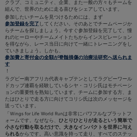
クラブ、コミュニティ、企業、また一般の方々もチームを
組んで、世界のために走る喜びをシェアしています。
参加したいチームを見つけるためには、まず
参加登録を完了
してください。そのあとでチームページか
らチームを探しましょう。今すぐ参加登録を完了して、憧
れのヒーローやチームメイトたちからインスピレーション
を得ながら、レース当日に向けて一緒にトレーニングをし
ていきましょう。しかも、
参加費と寄付金の全額が脊髄損傷の治療法研究へ送られま
す
！
ラグビー南アフリカ代表キャプテンとしてラグビーワール
ドカップ連覇を経験しているシヤ・コリシ氏はモチベーシ
ョンの重要性を熟知しています。チームに参加する方、ま
たはひとりで走る方に向けてコリシ氏は次のメッセージを
送っています。
「Wings for Life World Runは非常にパワフルなプラットフ
ォームです。なぜなら、
ひとりひとりが走るという簡単で
小さな行動を取るだけで、大きなインパクトを世界に与え
られる
からです。高い意識を持って走り、すべてのステッ