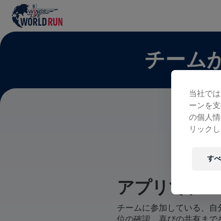
チーム
当社では
ーンを支
の個人情
リックし
すべ
アプリでチー
チームに参加している、自
位の確認、喜びの共有まで