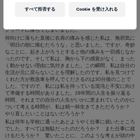
は、ブランケットを掴むと梯子を昇って屋上へ向かいまし
た。地平線の上に太陽が沈み、辺りが暗くなっていくと、
すべて拒否する
Cookie を受け入れる
空に浮かび上がる星に興奮を覚えました。その後、私は12
段の梯子を下りる途中で足を滑らせてしまい、真下のコン
クリートに落ちてしまいました。
仰向けに落ちた直後に右肩の痛みを感じた私は、無邪気に
「明日の朝に痛むだろうな」と思いました。ですが、奇妙
なことに、起き上がろうとすると他の痛みを一切感じなか
ったのです。そして私は、胸から下の感覚がなく、まった
く動かせない理由に気付きました。この瞬間、私は自分の
生活が元に戻らないことを理解したのです。私を見つけて
くれた方が救急車を呼んでくださるのは30分後のことで
した。ですので、私には私を待っている混沌と不安に向け
て準備する時間がありました。28年間の人生を振り返る
時間、それまでの自分の人生がいかに恵まれていたのかに
ついて考える時間が。私は精一杯生きてきただろうか？
やり直したいことはないだろうか？
私は何年も学校に通ったあとようやく仕事に就いたところ
でした。すべては無駄だったのだろうか？ また仕事に就
けるだろうか？ 驚いたことに、このような考えが頭の中