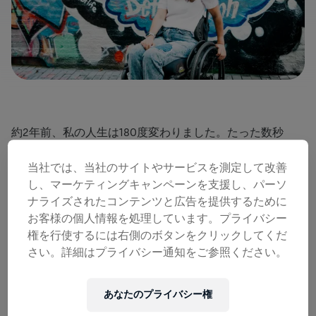
約2年前、私の人生は180度変わりました。たった数秒
で、私がそれまで人生と思っていたものが終わってしまっ
たのです。ニューヨーク州シラキュースでサージカル・フ
当社では、当社のサイトやサービスを測定して改善
ィジシャン・アシスタント（外科手術助手）として働いて
し、マーケティングキャンペーンを支援し、パーソ
いた私は4日間連続の12時間シフトを終えたところでし
ナライズされたコンテンツと広告を提供するために
た。この仕事は私の夢でした。
お客様の個人情報を処理しています。プライバシー
口腔外科医の叔父に影響を受けて就いたこの仕事は、手術
権を行使するには右側のボタンをクリックしてくだ
室で助手を務めることと術後の患者のケアをすることが主
さい。詳細はプライバシー通知をご参照ください。
な業務でした。シフトを終えた私は、自宅アパートへ戻
り、カウチに身を預けました。そこから窓の外へ目を向け
ると美しい夕暮れの一部が見えました。もっと良く見える
あなたのプライバシー権
場所から気持ちの良い夏の夕暮れを楽しみたいと思った私