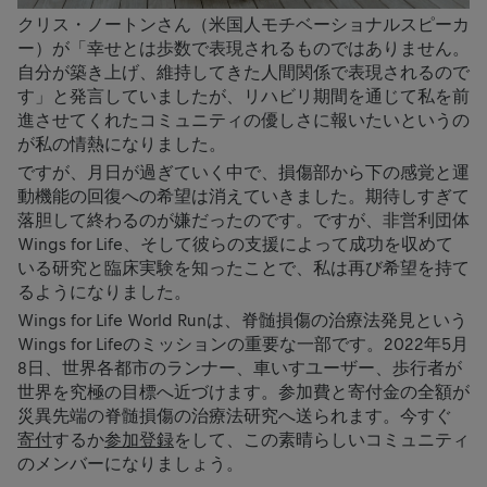
クリス・ノートンさん（米国人モチベーショナルスピーカ
ー）が「幸せとは歩数で表現されるものではありません。
自分が築き上げ、維持してきた人間関係で表現されるので
す」と発言していましたが、リハビリ期間を通じて私を前
進させてくれたコミュニティの優しさに報いたいというの
が私の情熱になりました。
ですが、月日が過ぎていく中で、損傷部から下の感覚と運
動機能の回復への希望は消えていきました。期待しすぎて
落胆して終わるのが嫌だったのです。ですが、非営利団体
Wings for Life、そして彼らの支援によって成功を収めて
いる研究と臨床実験を知ったことで、私は再び希望を持て
るようになりました。
Wings for Life World Runは、脊髄損傷の治療法発見という
Wings for Lifeのミッションの重要な一部です。2022年5月
8日、世界各都市のランナー、車いすユーザー、歩行者が
世界を究極の目標へ近づけます。参加費と寄付金の全額が
災異先端の脊髄損傷の治療法研究へ送られます。今すぐ
寄付
するか
参加登録
をして、この素晴らしいコミュニティ
のメンバーになりましょう。