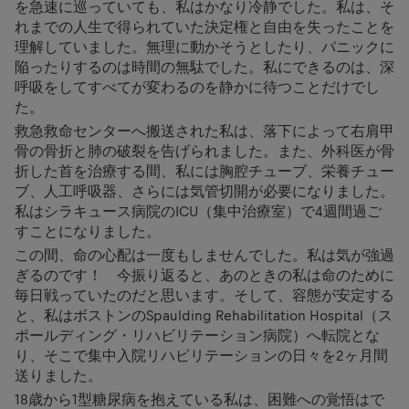
を急速に巡っていても、私はかなり冷静でした。私は、そ
れまでの人生で得られていた決定権と自由を失ったことを
理解していました。無理に動かそうとしたり、パニックに
陥ったりするのは時間の無駄でした。私にできるのは、深
呼吸をしてすべてが変わるのを静かに待つことだけでし
た。
救急救命センターへ搬送された私は、落下によって右肩甲
骨の骨折と肺の破裂を告げられました。また、外科医が骨
折した首を治療する間、私には胸腔チューブ、栄養チュー
ブ、人工呼吸器、さらには気管切開が必要になりました。
私はシラキュース病院のICU（集中治療室）で4週間過ご
すことになりました。
この間、命の心配は一度もしませんでした。私は気が強過
ぎるのです！ 今振り返ると、あのときの私は命のために
毎日戦っていたのだと思います。そして、容態が安定する
と、私はボストンのSpaulding Rehabilitation Hospital（ス
ポールディング・リハビリテーション病院）へ転院とな
り、そこで集中入院リハビリテーションの日々を2ヶ月間
送りました。
18歳から1型糖尿病を抱えている私は、困難への覚悟はで