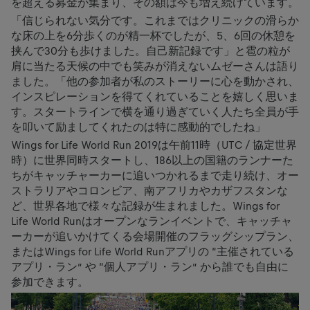
を超える募金が集まり、その額は今も増え続けています。
「信じられない気分です。これまではクリニックの滑らか
な床の上を6分歩くのが精一杯でしたが、5、6回の休憩を
挟んで30分も歩けました。自己新記録です」と雹の粒が
肩に当たる天候の中でも笑みが消えないムゼーさんは語り
ました。「他の参加者が私のストーリーに心を動かされ、
インスピレーションを得てくれていることを嬉しく思いま
す。スタートラインで横を通り過ぎていく人たち全員が手
を叩いて励ましてくれたのは特に感動的でしたね」
Wings for Life World Run 2019は午前11時（UTC / 協定世界
時）に世界同時スタートし、186以上の国籍のランナーた
ちがキャッチャーカーに追いつかれるまで走り続け、オー
ストラリアやコロンビア、南アフリカやカザフスタンな
ど、世界各地で様々な記録が生まれました。Wings for
Life World Runはオープンなランイベントで、キャッチャ
ーカーが追いかけてくる会場開催のフラッグシップラン、
またはWings for Life World Runアプリの “主催されている
アプリ・ラン” や “個人アプリ・ラン” から誰でも自由に
参加できます。