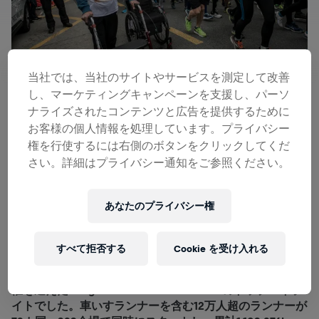
当社では、当社のサイトやサービスを測定して改善
し、マーケティングキャンペーンを支援し、パーソ
ナライズされたコンテンツと広告を提供するために
お客様の個人情報を処理しています。プライバシー
2019年5月5日、世界同時にスタートしたWings for Life
権を行使するには右側のボタンをクリックしてくだ
World Run 2019で、脊髄損傷で長年まひ状態だったスイス
さい。詳細はプライバシー通知をご参照ください。
人ダビド・ムゼーさんがスイス・ツークのスタートライン
を自分の足で越えた瞬間の感動は非常に大きなものでし
た。そしてその興奮は数時間後に64.37kmを走ったロシア
あなたのプライバシー権
のイヴァン・モトリンさんと53.72kmを走ったロシアのニ
ナ・ザリナさんが男女グローバルチャンピオンに輝くまで
続きました。ムゼーさんがスタートラインを自分の足で越
すべて拒否する
Cookie を受け入れる
えた瞬間は、多種多様な参加者が脊髄損傷の治療法発見の
ための募金活動を行うチャリティーイベント、6年目の開
催を迎えたWings for Life World Run 2019のトップハイラ
イトでした。車いすランナーを含む12万人超のランナーが