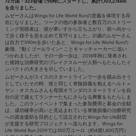
72カ国・323会場で同時にスタートし、累計1,103,276km
を走りました。
ムゼーさんはWings for Life World Runの意義を体現する存
在になりました。ツークの他の参加者と数百万のストリー
ミング視聴者は、彼が車いすから立ち上がり、前へ向かっ
て歩く様子を息を止めて見守りました。31歳のムゼーさん
は自力で390mを歩いたあと、Wings for Life World Runの
象徴、“動くゴールライン” ことキャッチャーカーに追い
つかれましたが、その一歩一歩は、2018年秋に発表され
た複雑な治療研究のブレイクスルーが人類へもたらしたイ
ンパクトの大きさを示していました。
ムゼーさんがスイスのスタートラインで一歩を踏み出そう
としていたその時、彼と同じく脊髄損傷を抱えるヘルト＝
ヤン・オスカムさんも母国オランダのスタートラインを自
分の足で越えてランナーたちにさらなる興奮をもたらしま
した。このランイベントで集まった参加費用と募金の全額
は、成功確率が高いと見込まれている脊髄損傷の治療研究
への資金援助を目的として設立されたWings for Life財団
が支援する研究プロジェクトへ送られます。Wings for
Life World Run 2019では350万ユーロ（約4億1,400万円）