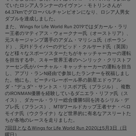
ていたロシア人ランナーのイヴァン・モトリンさんが
64.37kmでグローバルチャンピオンになり、ロシア人男女
ダブルを達成しました。
また、Wings for Life World Run 2019ではダカール・ラリ
ー王者のマティアス・ウォークナー氏（オーストリア）、
元スキージャンプ選手のアダム・マリシュ氏（ポーラン
ド）、元F1ドライバーのデビッド・クルサード氏（英国）
など様々なスポーツスターたちがキャッチャーカーの運転
を担当する中、スキー世界王者のヘンリック・クリストフ
ァーセン氏がバーチャル・キャッチャーカーの運転を担当
し、アプリ・ランN経由で参加したランナーを祝福しまし
た。他にも、ビーチバレーボール界の新星エドゥアル
ダ・“デュダ”・サントス・リスボア氏（ブラジル）、複数
のIRONMAN優勝を経験しているダニエラ・リファ氏（ス
イス）、ダカール・ラリー総合優勝5回を誇るシリル・デ
プレ氏（フランス）、MTBワールドカップ王者ヤナ・ベロ
モイナ氏（ウクライナ）など世界的に有名なアスリートた
ちが各地のレースを走りました。
7回目となるWings for Life World Run 2020は5月3日（日
曜日）