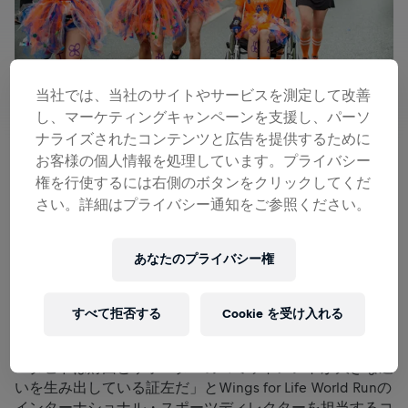
当社では、当社のサイトやサービスを測定して改善
し、マーケティングキャンペーンを支援し、パーソ
ナライズされたコンテンツと広告を提供するために
お客様の個人情報を処理しています。プライバシー
権を行使するには右側のボタンをクリックしてくだ
12万人以上のスーパーヒーローたちが累計1,103,276kmを
さい。詳細はプライバシー通知をご参照ください。
走って喜びと希望を世界に広めたWings for Life World
Run 2019では様々なハイライトが生まれました。
あなたのプライバシー権
最大のハイライトのいくつかはスタート直後に記録されま
した。Wings for Life財団が資金援助をしている治験が成
功した結果、脊髄損傷で長年まひを患っていたダビド・ム
すべて拒否する
Cookie を受け入れる
ゼーさんとヘルト＝ヤン・オスカムさんがスイスとオラン
ダのスタートラインを “自分の足” で越えたのです。
「ダビドは財団とサポーターのコミットメントが大きな違
いを生み出している証左だ」とWings for Life World Runの
インターナショナル・スポーツディレクターを担当するコ