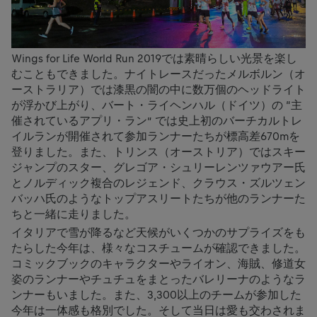
Wings for Life World Run 2019では素晴らしい光景を楽し
むこともできました。ナイトレースだったメルボルン（オ
ーストラリア）では漆黒の闇の中に数万個のヘッドライト
が浮かび上がり、バート・ライヘンハル（ドイツ）の “主
催されているアプリ・ラン” では史上初のバーチカルトレ
イルランが開催されて参加ランナーたちが標高差670mを
登りました。また、トリンス（オーストリア）ではスキー
ジャンプのスター、グレゴア・シュリーレンツァウアー氏
とノルディック複合のレジェンド、クラウス・ズルツェン
バッハ氏のようなトップアスリートたちが他のランナーた
ちと一緒に走りました。
イタリアで雪が降るなど天候がいくつかのサプライズをも
たらした今年は、様々なコスチュームが確認できました。
コミックブックのキャラクターやライオン、海賊、修道女
姿のランナーやチュチュをまとったバレリーナのようなラ
ンナーもいました。また、3,300以上のチームが参加した
今年は一体感も格別でした。そして当日は愛も交わされま