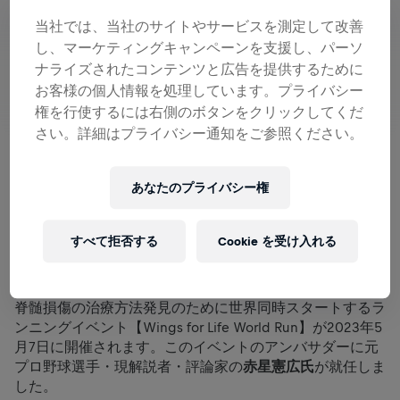
当社では、当社のサイトやサービスを測定して改善
し、マーケティングキャンペーンを支援し、パーソ
ナライズされたコンテンツと広告を提供するために
お客様の個人情報を処理しています。プライバシー
権を行使するには右側のボタンをクリックしてくだ
さい。詳細はプライバシー通知をご参照ください。
あなたのプライバシー権
© Suguru Saito for Wings for Life World Run
脊髄損傷の治療方法発見のために世界同時スタートするラ
ンニングイベントに元プロ野球選手の赤星憲広氏が就任し
すべて拒否する
Cookie を受け入れる
ました。
脊髄損傷の治療方法発見のために世界同時スタートするラ
ンニングイベント【Wings for Life World Run】が2023年5
月7日に開催されます。このイベントのアンバサダーに元
プロ野球選手・現解説者・評論家の
赤星憲広氏
が就任しま
した。