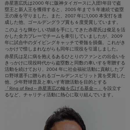
赤星憲広氏は2000 年に阪神タイガースに入団1年目で盗
塁王と新人王を獲得すると、2005 年まで 5 年連続で盗塁
王の座を守りました。また、2007 年に1,000 本安打を達
成した他、ゴールデングラブ賞も 6 度受賞しています。
このような輝かしい功績を手にしてきた赤星氏は俊足を活
かした全力プレーでチームを牽引していましたが、2009
年に試合中のダイビングキャッチで脊髄を損傷。これがき
っかけで惜しまれながらも同年に現役を引退しました。
赤星氏は足に病を抱えるあるひとりのファンとの出会いを
きっかけに現役時代から盗塁数と同数の車いすを寄贈する
活動を続けており、2004 年に社会福祉活動に貢献したプ
ロ野球選手に贈られるゴールデンスピリット賞を受賞した
他、少年野球普及と車いす寄贈活動を目的とする
「Ring of Red～赤星憲広の輪を広げる基金～」
を設立す
るなど、チャリティ活動に熱心に取り組んでいます。