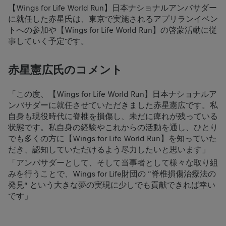
【Wings for Life World Run】日本ナショナルアンバサダー
に就任した赤星氏は、東京で実施されるアプリランイベン
トへの参加や【Wings for Life World Run】の啓蒙活動に従
事していく予定です。
赤星憲広氏のコメント
「この度、【Wings for Life World Run】日本ナショナルア
ンバサダーに就任させていただきました赤星憲広です。私
自身も現役時代に脊椎を損傷し、未だに痺れが残っている
状態です。私自身の経験やこれからの活動を通し、ひとり
でも多くの方に【Wings for Life World Run】を知っていた
だき、認知していただけるよう尽力したいと思います」
「アンバサダーとして、そして当事者として様々な取り組
みを行うことで、Wings for Life財団の “脊椎損傷治療法の
発見” という大きな夢の実現に少しでも貢献できれば幸い
です」