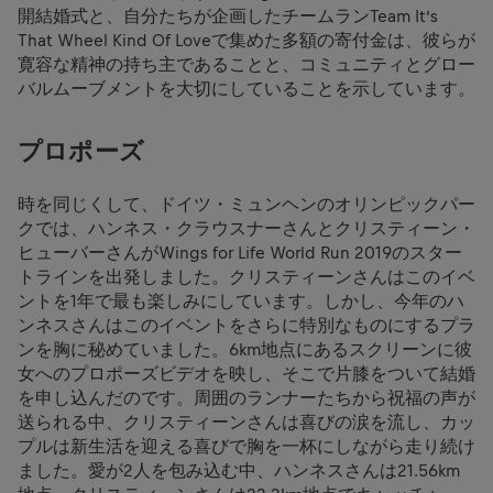
開結婚式と、自分たちが企画したチームランTeam It’s
That Wheel Kind Of Loveで集めた多額の寄付金は、彼らが
寛容な精神の持ち主であることと、コミュニティとグロー
バルムーブメントを大切にしていることを示しています。
プロポーズ
時を同じくして、ドイツ・ミュンヘンのオリンピックパー
クでは、ハンネス・クラウスナーさんとクリスティーン・
ヒューバーさんがWings for Life World Run 2019のスター
トラインを出発しました。クリスティーンさんはこのイベ
ントを1年で最も楽しみにしています。しかし、今年のハ
ンネスさんはこのイベントをさらに特別なものにするプラ
ンを胸に秘めていました。6km地点にあるスクリーンに彼
女へのプロポーズビデオを映し、そこで片膝をついて結婚
を申し込んだのです。周囲のランナーたちから祝福の声が
送られる中、クリスティーンさんは喜びの涙を流し、カッ
プルは新生活を迎える喜びで胸を一杯にしながら走り続け
ました。愛が2人を包み込む中、ハンネスさんは21.56km