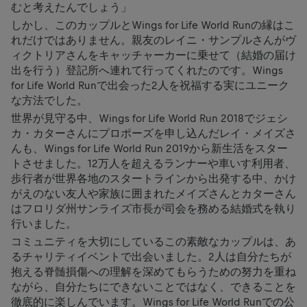
むと考えたんでしょう」
しかし、このカップルとWings for Life World Runの縁はこ
れだけではありません。親友のレイニ・サンプルさんがヴ
ィクトリアさんをキャッチャーカーに乗せて（結婚の届け
出を行う）登記所へ連れて行ってくれたのです。Wings
for Life World Runで出会った2人を祝福する実にユニーク
な方法でした。
世界が見守る中、Wings for Life World Run 2018でジェシ
カ・カターさんにプロポーズを申し込んだレイ・メイズさ
んも、Wings for Life World Run 2019から新生活をスター
トさせました。12万人を超えるランナーや車いす利用者、
歩行者が世界各地のスタートラインから出発する中、かけ
がえのない友人や家族に囲まれたメイズさんとカターさん
はフロリダ州サンライズ市長が司会を務める結婚式を執り
行いました。
コミュニティを大切にしているこの素敵なカップルは、あ
るチャリティイベントで出会いました。2人は自分たちが
抱える脊髄損傷への理解を深めてもらうための努力を重ね
ながら、自分たちにできないことではなく、できることを
徹底的に楽しんでいます。Wings for Life World Runでの公