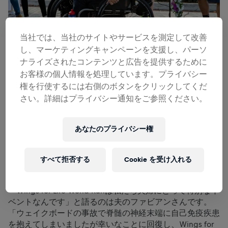
当社では、当社のサイトやサービスを測定して改善
し、マーケティングキャンペーンを支援し、パーソ
ナライズされたコンテンツと広告を提供するために
お客様の個人情報を処理しています。プライバシー
2019年5月5日に世界各地で同時開催された6回目のWings
権を行使するには右側のボタンをクリックしてくだ
for Life World Runは、3組のカップルが新生活の始まりを
さい。詳細はプライバシー通知をご参照ください。
祝う愛に満ちたイベントになりました。
結婚の誓い
あなたのプライバシー権
新婚のファビアン・ラウダさんとヴィクトリア・ラウダさ
すべて拒否する
Cookie を受け入れる
んが夫婦として初参加したWings for Life World Run 2019
はスタート前から愛に満ちていました。
「Wings for Life World Runは私たち夫婦にとって特別なイ
ベントなんです」と語るのは夫のファビアンさんです。
「ウェイクボードの事故で脊髄の神経末端に自己免疫疾患
を抱えてしまいましたが幸いなことに回復し、Wings for