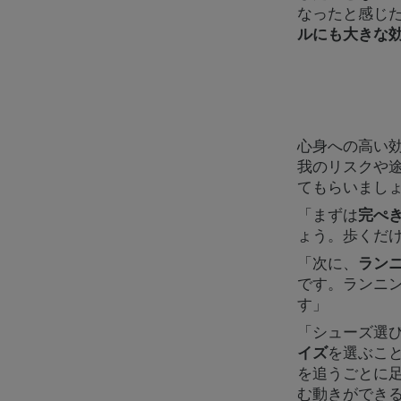
なったと感じ
ルにも大きな
心身への高い
我のリスクや
てもらいまし
「まずは
完ぺ
ょう。歩くだ
「次に、
ラン
です。ランニ
す」
「シューズ選
イズ
を選ぶこ
を追うごとに
む動きができ