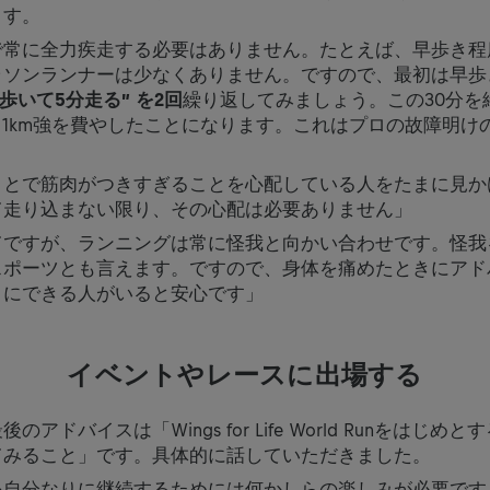
ます。
で常に全力疾走する必要はありません。たとえば、早歩き程
ラソンランナーは少なくありません。ですので、最初は早歩
分歩いて5分走る” を2回
繰り返してみましょう。この30分を
・1km強を費やしたことになります。これはプロの故障明け
ことで筋肉がつきすぎることを心配している人をたまに見か
て走り込まない限り、その心配は必要ありません」
てですが、ランニングは常に怪我と向かい合わせです。怪我
スポーツとも言えます。ですので、身体を痛めたときにアド
りにできる人がいると安心です」
イベントやレースに出場する
アドバイスは「Wings for Life World Runをはじめ
てみること」です。具体的に話していただきました。
を自分なりに継続するためには何かしらの楽しみが必要です