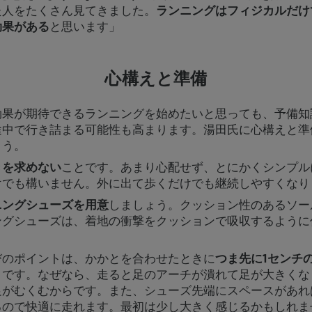
た人をたくさん見てきました。
ランニングはフィジカルだけ
効果がある
と思います」
心構えと準備
効果が期待できるランニングを始めたいと思っても、予備知
途中で行き詰まる可能性も高まります。湯田氏に心構えと準
ょう。
きを求めない
ことです。あまり心配せず、とにかくシンプル
けでも構いません。外に出て歩くだけでも継続しやすくなり
ニングシューズを用意
しましょう。クッション性のあるソー
ングシューズは、着地の衝撃をクッションで吸収するように
びのポイントは、かかとを合わせたときに
つま先に1センチ
とです。なぜなら、走ると足のアーチが潰れて足が大きくな
足がむくむからです。また、シューズ先端にスペースがあれ
るので快適に走れます。最初は少し大きく感じるかもしれま