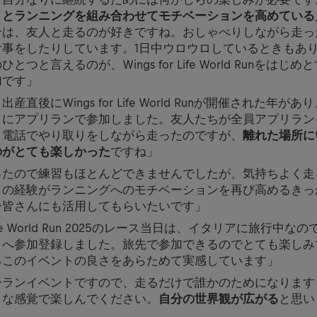
ととランニングを組み合わせてモチベーションを高めている
合は、友人と走るのが好きですね。おしゃべりしながら走っ
食事をしたりしています。1日中ウロウロしているときもあ
つと言えるのが、Wings for Life World Runをはじ
加です」
直後にWings for Life World Runが開催された年が
りにアプリランで参加しました。友人たちが全員アプリラン
、電話でやり取りをしながら走ったのですが、
離れた場所に
のがとても楽しかった
ですね」
ったので練習もほとんどできませんでしたが、気持ちよく走
この経験がランニングへのモチベーションを再び高めるきっ
ひ皆さんにも活用してもらいたいです」
r Life World Run 2025のレース当日は、イタリアに旅行中
トへ参加登録しました。旅先で参加できるのでとても楽しみ
るこのイベントの良さをあらためて実感しています」
ーランイベントですので、走るだけで誰かのためになります
うな感覚で楽しんでください。
自分の世界観が広がる
と思い