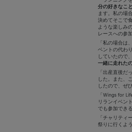
分の好きなこ
ます。私の場
決めてそこで
ような楽しみのひと
レースへの参
「私の場合は、出産
ベントの代わ
していたので
一緒に走れた
「出産直後だ
した。また、
したので、ぜ
「Wings fo
リランイベン
でも参加でき
「チャリティ
祭りに行くよ