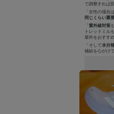
で調整すれば
「女性の場合
同じくらい重
「
紫外線対策
トレッドミル
屋外をおすす
「そして
水分
補給を心がけ