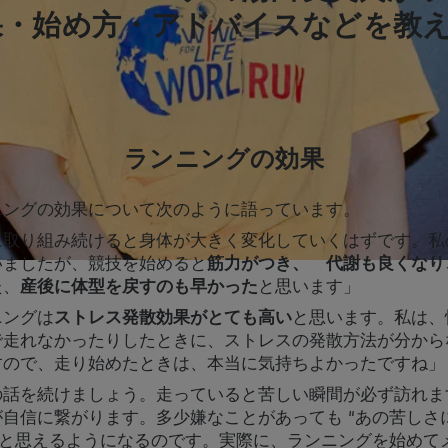
果・始め方・アドバイスなどを教
。
ランニングの効果
ニングの効果について次のように語っています。
に取り組み続けると身体が大きく変化していくはずです。私
いましたが、競技を始めると
筋力がつき、 代謝も良くなり
た、
産後に体型を戻すのも早かった
と思います」
ニングは
ストレス発散効果がとても高い
と思います。私は、
で走れなかったりしたときに、ストレスの発散方法が分から
すので、走り始めたときは、本当に気持ちよかったですね」
の話を続けましょう。走っていると苦しい瞬間が必ず訪れま
自信に繋がります。多少嫌なことがあっても “あの苦しさ
 と思えるようになるのです。実際に、ランニングを始めて