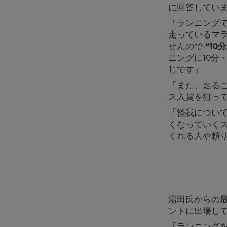
に回答してい
「ランニング
走っているマ
せんので
“10
ニングに10分
じです」
「また、走る
ス入賞を狙っ
「怪我につい
くなっていく
くれる人や頼
湯田氏からの最後の
ントに出場し
「ランニング