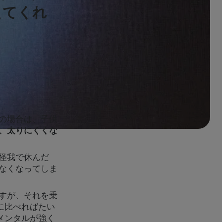
えてくれ
の場合は、子供
、太りにくくな
怪我で休んだ
なくなってしま
すが、それを乗
に比べればたい
メンタルが強く