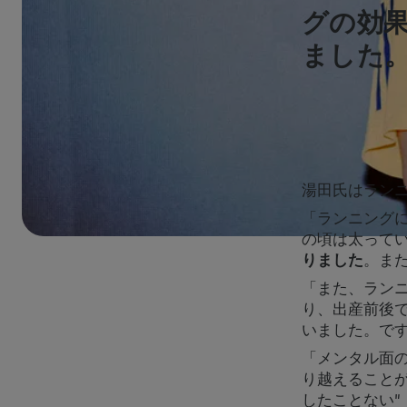
グの効
ました
湯田氏はラン
「ランニング
の頃は太って
りました
。ま
「また、ラン
り、出産前後
いました。で
「メンタル面
り越えることが
したことない”